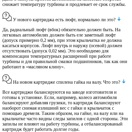
снижает температуру турбины и продлевает ее срок службы.
У нового картриджа есть люфт, нормально ли это?
Да, радиальный люфт (вбок) обязательно должен быть. На
легковых автомобилях должен быть еле заметный люфт
(допуск примерно 0,2 мм), при этом крыльчатка не должна
касаться корпусов. Люфт внутрь и наружу (осевой) должен
отсутствовать (допуск 0,02 мм). Это необходимо для
компенсации температурных расширений при работе
турбины и для правильной смазки подшипников, так как они
работают в «масляном клину».
На новом картридже спилена гайка на валу. Что это?
Все картриджи балансируются на заводе изготовителя и
готовы к установке. Если, например, колесо автомобиля
балансируют добавляя грузики, то картридж балансируют
наоборот снимая излишний вес с гайки и крыльчаток с
помощью дремеля. Таким образом, на гайке, на валу или на
крыльчатке часто видны следы запилов с одной стороны. Эти
запилы не влияют на работу турбины, а отбалансированый
картридж будет работать долгие годы.