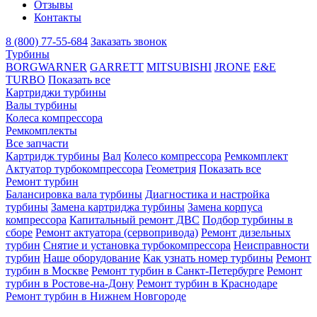
Отзывы
Контакты
8 (800) 77-55-684
Заказать звонок
Турбины
BORGWARNER
GARRETT
MITSUBISHI
JRONE
E&E
TURBO
Показать все
Картриджи турбины
Валы турбины
Колеса компрессора
Ремкомплекты
Все запчасти
Картридж турбины
Вал
Колесо компрессора
Ремкомплект
Актуатор турбокомпрессора
Геометрия
Показать все
Ремонт турбин
Балансировка вала турбины
Диагностика и настройка
турбины
Замена картриджа турбины
Замена корпуса
компрессора
Капитальный ремонт ДВС
Подбор турбины в
сборе
Ремонт актуатора (сервопривода)
Ремонт дизельных
турбин
Снятие и установка турбокомпрессора
Неисправности
турбин
Наше оборудование
Как узнать номер турбины
Ремонт
турбин в Москве
Ремонт турбин в Санкт-Петербурге
Ремонт
турбин в Ростове-на-Дону
Ремонт турбин в Краснодаре
Ремонт турбин в Нижнем Новгороде