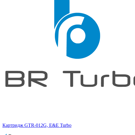
Картридж GTR-012G, E&E Turbo