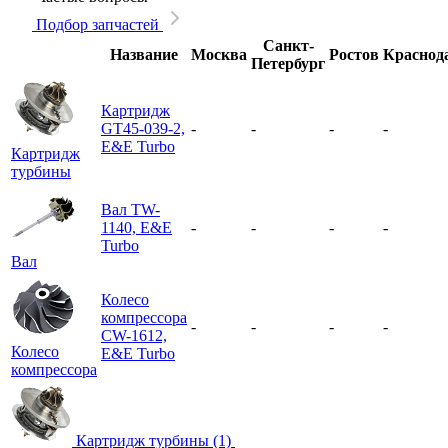
Подбор запчастей
Санкт-
Название
Москва
Ростов
Краснод
Петербург
Картридж
GT45-039-2,
-
-
-
-
E&E Turbo
Картридж
турбины
Вал TW-
1140, E&E
-
-
-
-
Turbo
Вал
Колесо
компрессора
-
-
-
-
CW-1612,
Колесо
E&E Turbo
компрессора
Картридж турбины (1)