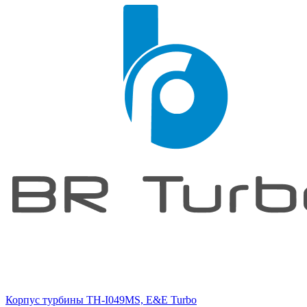
Корпус турбины TH-I049MS, E&E Turbo