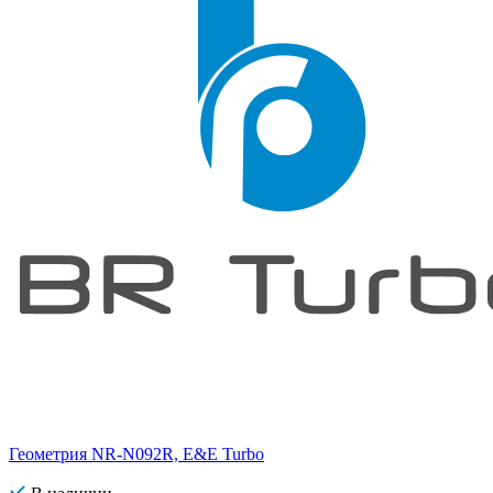
Геометрия NR-N092R, E&E Turbo