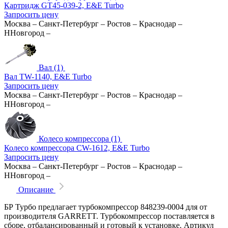
Картридж GT45-039-2, E&E Turbo
Запросить цену
Москва
–
Санкт-Петербург
–
Ростов
–
Краснодар
–
ННовгород
–
Вал (1)
Вал TW-1140, E&E Turbo
Запросить цену
Москва
–
Санкт-Петербург
–
Ростов
–
Краснодар
–
ННовгород
–
Колесо компрессора (1)
Колесо компрессора CW-1612, E&E Turbo
Запросить цену
Москва
–
Санкт-Петербург
–
Ростов
–
Краснодар
–
ННовгород
–
Описание
БР Турбо предлагает турбокомпрессор 848239-0004 для от
производителя GARRETT. Турбокомпрессор поставляется в
сборе, отбалансированный и готовый к установке. Артикул