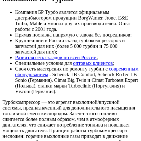
Компания БР Турбо является официальным
дистрибьютором продукции BorgWarner, Jrone, E&E
Turbo, Mahle и многих других производителей. Опыт
работы с 2001 года.
Прямая поставка напрямую с завода без посредников;
Крупнейший в России склад турбокомпрессоров и
запчастей для них (более 5 000 турбин и 75 000
запчастей для них);
Развитая сеть складов по всей России
;
Специальные условия для
оптовых клиентов
;
Своя сеть мастерских по ремонту турбин с
современным
оборудованием
- Schenck TB Comfort, Schenck RoTec TB
Sonio (Германия), Cimat Big Twin и Cimat Turbotest Expert
(Польша), станки марки Turboclinic (Португалия) и
Viscom (Германия).
Турбокомпрессор — это агрегат выхлопной/впускной
системы, предназначенный для дополнительного насыщения
топливной смеси кислородом. За счет этого топливо
сжигается более полным образом, чем в атмосферных
двигателях, что снижает потребление топлива и повышает
мощность двигателя. Принцип работы турбокомпрессора
несложен: горячие выхлопные газы приводят в движение