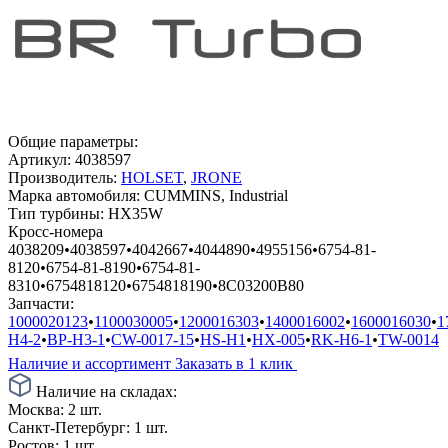
Общие параметры:
Артикул:
4038597
Производитель:
HOLSET
,
JRONE
Марка автомобиля:
CUMMINS, Industrial
Тип турбины:
HX35W
Кросс-номера
4038209
•
4038597
•
4042667
•
4044890
•
4955156
•
6754-81-
8120
•
6754-81-8190
•
6754-81-
8310
•
6754818120
•
6754818190
•
8C03200B80
Запчасти:
1000020123
•
1100030005
•
1200016303
•
1400016002
•
1600016030
•
1
H4-2
•
BP-H3-1
•
CW-0017-15
•
HS-H1
•
HX-005
•
RK-H6-1
•
TW-0014
Наличие и ассортимент
Заказать в 1 клик
Наличие на складах:
Москва:
2 шт.
Санкт-Петербург:
1 шт.
Ростов:
1 шт.