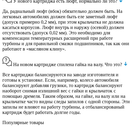
У нового картриджа есть люфт, нормально ли это?
Да, радиальный люфт (вбок) обязательно должен быть. На
легковых автомобилях должен быть еле заметный люфт
(допуск примерно 0,2 мм), при этом крыльчатка не должна
касаться корпусов. Люфт внутрь и наружу (осевой) должен
отсутствовать (допуск 0,02 мм). Это необходимо для
компенсации температурных расширений при работе
турбины и для правильной смазки подшипников, так как они
работают в «масляном клину».
На новом картридже спилена гайка на валу. Что это?
Все картриджи балансируются на заводе изготовителя и
готовы к установке. Если, например, колесо автомобиля
балансируют добавляя грузики, то картридж балансируют
наоборот снимая излишний вес с гайки и крыльчаток с
помощью дремеля. Таким образом, на гайке, на валу или на
крыльчатке часто видны следы запилов с одной стороны. Эти
запилы не влияют на работу турбины, а отбалансированый
картридж будет работать долгие годы.
Популярные товары