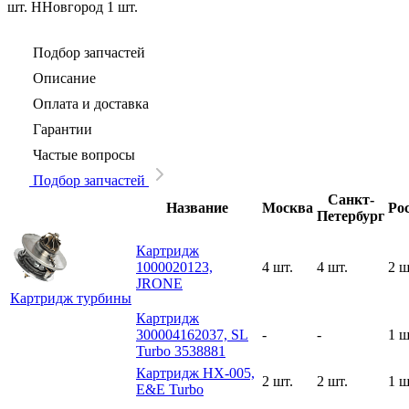
шт.
ННовгород
1 шт.
Подбор запчастей
Описание
Оплата и доставка
Гарантии
Частые вопросы
Подбор запчастей
Санкт-
Название
Москва
Ро
Петербург
Картридж
1000020123,
4 шт.
4 шт.
2 ш
JRONE
Картридж турбины
Картридж
300004162037, SL
-
-
1 ш
Turbo 3538881
Картридж HX-005,
2 шт.
2 шт.
1 ш
E&E Turbo