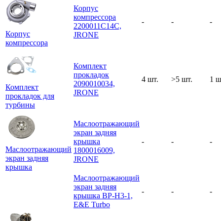
Корпус
компрессора
-
-
-
2200011C14C,
Корпус
JRONE
компрессора
Комплект
прокладок
4 шт.
>5 шт.
1 ш
2090010034,
Комплект
JRONE
прокладок для
турбины
Маслоотражающий
экран задняя
крышка
-
-
-
Маслоотражающий
1800016009,
экран задняя
JRONE
крышка
Маслоотражающий
экран задняя
-
-
-
крышка BP-H3-1,
E&E Turbo