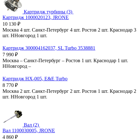
Картридж турбины (3)
Картридж 1000020123, JRONE
10 130
₽
Москва
4 шт.
Санкт-Петербург
4 шт.
Ростов
2 шт.
Краснодар
3
шт.
ННовгород
1 шт.
Картридж 300004162037, SL Turbo 3538881
7 990
₽
Москва
–
Санкт-Петербург
–
Ростов
1 шт.
Краснодар
1 шт.
ННовгород
–
Картридж HX-005, E&E Turbo
8 770
₽
Москва
2 шт.
Санкт-Петербург
2 шт.
Ростов
1 шт.
Краснодар
2
шт.
ННовгород
1 шт.
Вал (2)
Вал 1100030005, JRONE
4 860
₽