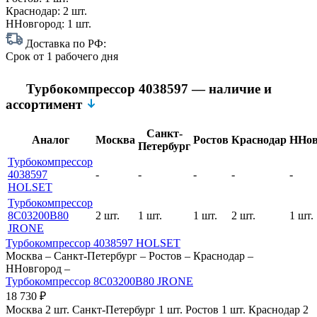
Краснодар:
2 шт.
ННовгород:
1 шт.
Доставка по РФ:
Срок
от 1 рабочего дня
Турбокомпрессор 4038597 — наличие и
ассортимент
Санкт-
Аналог
Москва
Ростов
Краснодар
ННов
Петербург
Турбокомпрессор
4038597
-
-
-
-
-
HOLSET
Турбокомпрессор
8C03200B80
2 шт.
1 шт.
1 шт.
2 шт.
1 шт.
JRONE
Турбокомпрессор 4038597 HOLSET
Москва
–
Санкт-Петербург
–
Ростов
–
Краснодар
–
ННовгород
–
Турбокомпрессор 8C03200B80 JRONE
18 730
₽
Москва
2 шт.
Санкт-Петербург
1 шт.
Ростов
1 шт.
Краснодар
2