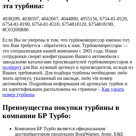
эта турбина:
4038209, 4038597, 4042667, 4044890, 4955156, 6754-81-8120,
6754-81-8190, 6754-81-8310, 6754818120, 6754818190,
8C03200B80
Если Вы не уверены в том, что турбокомпрессор именно тот,
что Вам требуется - обратитесь к нам. Турбокомпрессоры —
это специализация нашей компании с 2001 года. Наши
сотрудники сверят конфигурацию Вашего автомобиля с
заводскими каталогами производителей турбокомпрессоров и
подберут
для Вас нужный артикул и производителя, исходя из
Ваших требований. Для подбора турбины необходимо либо
знать артикул, указанный на шильде, либо vin номер
автомобиля. Подробная информация об артикулах турбин и
их идентификации расположена на странице –
Как узнать
номер турбины
Преимущества покупки турбины в
компании БР Турбо:
Компания БР Турбо является официальным
дистрибьютором продукции BorgWarner, Jrone, E&E