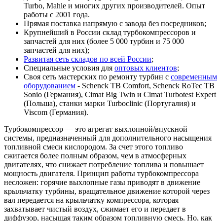
Turbo, Mahle и многих других производителей. Опыт
работы с 2001 года.
Прямая поставка напрямую с завода без посредников;
Крупнейший в России склад турбокомпрессоров и
запчастей для них (более 5 000 турбин и 75 000
запчастей для них);
Развитая сеть складов по всей России
;
Специальные условия для
оптовых клиентов
;
Своя сеть мастерских по ремонту турбин с
современным
оборудованием
- Schenck TB Comfort, Schenck RoTec TB
Sonio (Германия), Cimat Big Twin и Cimat Turbotest Expert
(Польша), станки марки Turboclinic (Португалия) и
Viscom (Германия).
Турбокомпрессор — это агрегат выхлопной/впускной
системы, предназначенный для дополнительного насыщения
топливной смеси кислородом. За счет этого топливо
сжигается более полным образом, чем в атмосферных
двигателях, что снижает потребление топлива и повышает
мощность двигателя. Принцип работы турбокомпрессора
несложен: горячие выхлопные газы приводят в движение
крыльчатку турбины, вращательное движение которой через
вал передается на крыльчатку компрессора, которая
захватывает чистый воздух, сжимает его и передает в
диффузор, насыщая таким образом топливную смесь. Но, как