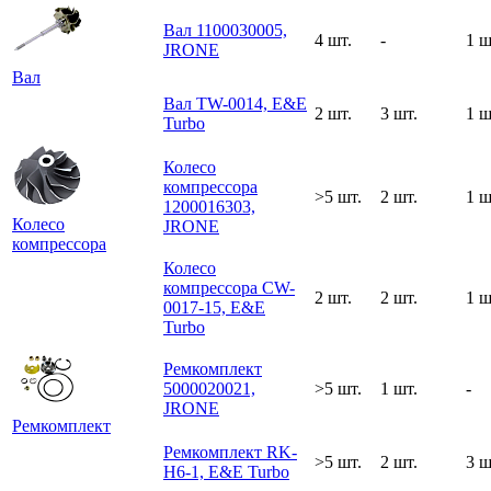
Вал 1100030005,
4 шт.
-
1 ш
JRONE
Вал
Вал TW-0014, E&E
2 шт.
3 шт.
1 ш
Turbo
Колесо
компрессора
>5 шт.
2 шт.
1 ш
1200016303,
Колесо
JRONE
компрессора
Колесо
компрессора CW-
2 шт.
2 шт.
1 ш
0017-15, E&E
Turbo
Ремкомплект
5000020021,
>5 шт.
1 шт.
-
JRONE
Ремкомплект
Ремкомплект RK-
>5 шт.
2 шт.
3 ш
H6-1, E&E Turbo