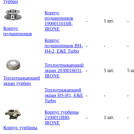
турбин
Корпус
подшипников
-
1 шт.
-
1900011016B,
Корпус
JRONE
подшипников
Корпус
подшипников BH-
-
-
-
H4-2, E&E Turbo
Теплоотражающий
экран 2030016031,
-
5 шт.
5 ш
JRONE
Теплотражающий
экран турбин
Теплотражающий
экран HS-H1, E&E
-
-
-
Turbo
Корпус турбины
2100011B80,
-
1 шт.
-
JRONE
Корпус турбины