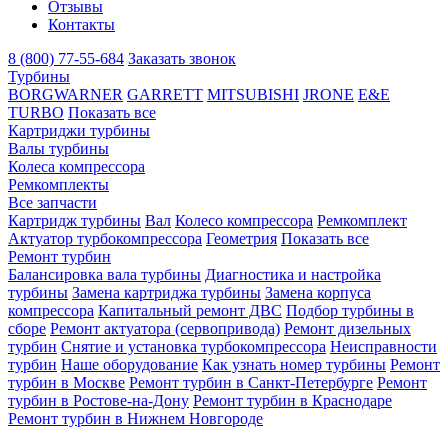
Отзывы
Контакты
8 (800) 77-55-684
Заказать звонок
Турбины
BORGWARNER
GARRETT
MITSUBISHI
JRONE
E&E
TURBO
Показать все
Картриджи турбины
Валы турбины
Колеса компрессора
Ремкомплекты
Все запчасти
Картридж турбины
Вал
Колесо компрессора
Ремкомплект
Актуатор турбокомпрессора
Геометрия
Показать все
Ремонт турбин
Балансировка вала турбины
Диагностика и настройка
турбины
Замена картриджа турбины
Замена корпуса
компрессора
Капитальный ремонт ДВС
Подбор турбины в
сборе
Ремонт актуатора (сервопривода)
Ремонт дизельных
турбин
Снятие и установка турбокомпрессора
Неисправности
турбин
Наше оборудование
Как узнать номер турбины
Ремонт
турбин в Москве
Ремонт турбин в Санкт-Петербурге
Ремонт
турбин в Ростове-на-Дону
Ремонт турбин в Краснодаре
Ремонт турбин в Нижнем Новгороде