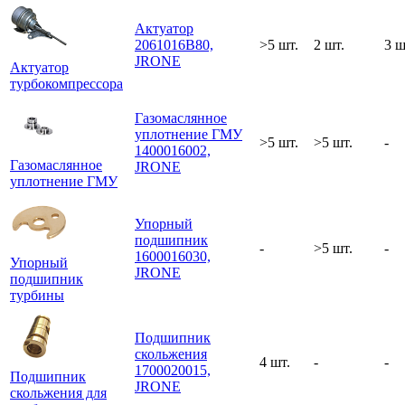
Актуатор
2061016B80,
>5 шт.
2 шт.
3 ш
JRONE
Актуатор
турбокомпрессора
Газомаслянное
уплотнение ГМУ
>5 шт.
>5 шт.
-
1400016002,
Газомаслянное
JRONE
уплотнение ГМУ
Упорный
подшипник
-
>5 шт.
-
1600016030,
Упорный
JRONE
подшипник
турбины
Подшипник
скольжения
4 шт.
-
-
1700020015,
Подшипник
JRONE
скольжения для