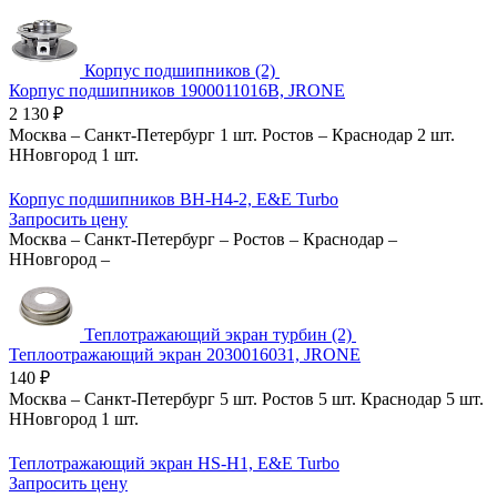
Корпус подшипников (2)
Корпус подшипников 1900011016B, JRONE
2 130
₽
Москва
–
Санкт-Петербург
1 шт.
Ростов
–
Краснодар
2 шт.
ННовгород
1 шт.
Корпус подшипников BH-H4-2, E&E Turbo
Запросить цену
Москва
–
Санкт-Петербург
–
Ростов
–
Краснодар
–
ННовгород
–
Теплотражающий экран турбин (2)
Теплоотражающий экран 2030016031, JRONE
140
₽
Москва
–
Санкт-Петербург
5 шт.
Ростов
5 шт.
Краснодар
5 шт.
ННовгород
1 шт.
Теплотражающий экран HS-H1, E&E Turbo
Запросить цену