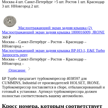
Москва
4 шт.
Санкт-Петербург
>5 шт.
Ростов
1 шт.
Краснодар
3 шт.
ННовгород
2 шт.
Маслоотражающий экран задняя крышка (2)
Маслоотражающий экран задняя крышка 1800016009, JRONE
360
₽
Москва
–
Санкт-Петербург
–
Ростов
–
Краснодар
–
ННовгород
–
Маслоотражающий экран задняя крышка BP-H3-1, E&E Turbo
Запросить цену
Москва
–
Санкт-Петербург
–
Ростов
–
Краснодар
–
ННовгород
–
Описание
БР Турбо предлагает турбокомпрессор 4038597 для
CUMMINS, Industrial от производителей HOLSET, JRONE.
Турбокомпрессор поставляется в сборе, отбалансированный и
готовый к установке. Артикул турбокомпрессора должен
полностью соответствовать вашему автомобилю.
Кросс номера, которым соответствует