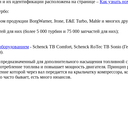
н и их идентификации расположена на странице –
Как узнать н
урбо:
 продукции BorgWarner, Jrone, E&E Turbo, Mahle и многих дру
й для них (более 5 000 турбин и 75 000 запчастей для них);
оборудованием
- Schenck TB Comfort, Schenck RoTec TB Sonio (Гер
я).
предназначенный для дополнительного насыщения топливной сме
 потребление топлива и повышает мощность двигателя. Принцип 
ие которой через вал передается на крыльчатку компрессора, ко
о часто бывает, есть много нюансов.