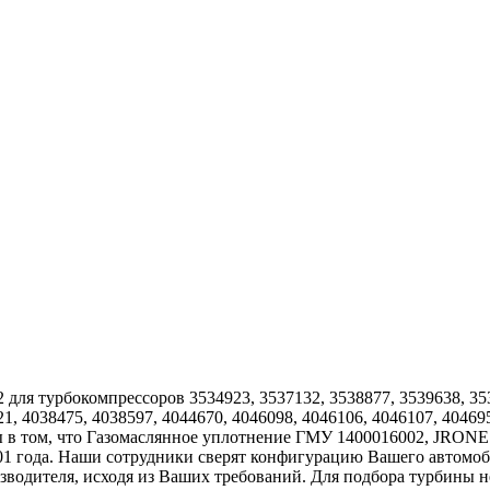
для турбокомпрессоров 3534923, 3537132, 3538877, 3539638, 353
21, 4038475, 4038597, 4044670, 4046098, 4046106, 4046107, 4046
ы в том, что Газомаслянное уплотнение ГМУ 1400016002, JRONE и
1 года. Наши сотрудники сверят конфигурацию Вашего автомоб
водителя, исходя из Ваших требований. Для подбора турбины не