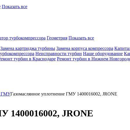
O
Показать все
атор турбокомпрессора
Геометрия
Показать все
Замена картриджа турбины
Замена корпуса компрессора
Капита
турбокомпрессора
Неисправности турбин
Наше оборудование
Ка
Ремонт турбин в Краснодаре
Ремонт турбин в Нижнем Новгород
е ГМУ
Газомаслянное уплотнение ГМУ 1400016002, JRONE
МУ 1400016002, JRONE