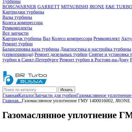
Турбины
BORGWARNER
GARRETT
MITSUBISHI
JRONE
E&E TURB
Картриджи турбины
Валы турбины
Колеса компрессора
Ремкомплекты
Все запчасти
Картридж турбины
Вал
Колесо компрессора
Ремкомплект
Акту
Ремонт турбин
Балансировка вала турбины
Диагностика и настройка турбины
(сервопривода)
Ремонт дизельных турбин
Снятие и установка 
турбин в Санкт-Петербурге
Ремонт турбин в Ростове-на-Дону
Искать
Главная
Каталог
Запчасти для турбин
Газомаслянное уплотнени
Главная
...
Газомаслянное уплотнение ГМУ 1400016002, JRONE
Газомаслянное уплотнение Г