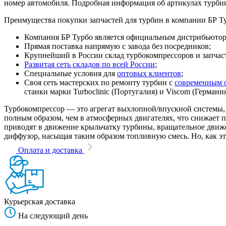
номер автомобиля. Подробная информация об артикулах турби
Преимущества покупки запчастей для турбин в компании БР Т
Компания БР Турбо является официальным дистрибьютором
Прямая поставка напрямую с завода без посредников;
Крупнейший в России склад турбокомпрессоров и запчасте
Развитая сеть складов по всей России
;
Специальные условия для
оптовых клиентов
;
Своя сеть мастерских по ремонту турбин с
современным 
станки марки Turboclinic (Португалия) и Viscom (Германи
Турбокомпрессор — это агрегат выхлопной/впускной системы, 
полным образом, чем в атмосферных двигателях, что снижает
приводят в движение крыльчатку турбины, вращательное движен
диффузор, насыщая таким образом топливную смесь. Но, как эт
Оплата и доставка
Курьерская доставка
На следующий день