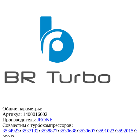
Общие параметры:
Артикул:
1400016002
Производитель:
JRONE
Совместим с турбокомпрессоров:
3534923
•
3537132
•
3538877
•
3539638
•
3539697
•
3591023
•
3592015
•