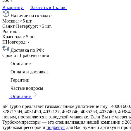
350
₽
В корзину
Заказать в 1 клик
Наличие на складах:
Москва:
>5 шт.
Санкт-Петербург:
>5 шт.
Ростов:
-
Краснодар:
5 шт.
ННовгород:
-
Доставка по РФ:
Срок
от 1 рабочего дня
Описание
Оплата и доставка
Гарантии
Частые вопросы
Описание
БР Турбо предлагает газомаслянное уплотнение гму 1400016002 
3787175H, 4031450, 4032127, 4032746, 4035253, 4037469, 40384
новым, поставляется в заводской упаковке. Если Вы не уверен
Турбокомпрессоры — это специализация нашей компании с 200
турбокомпрессоров и
подберут
для Вас нужный артикул и произ