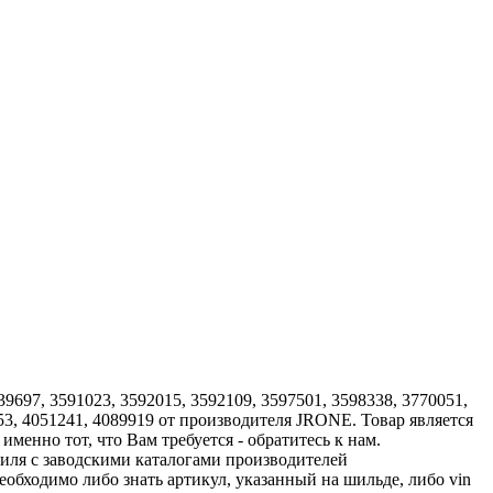
9697, 3591023, 3592015, 3592109, 3597501, 3598338, 3770051,
953, 4051241, 4089919 от производителя JRONE. Товар является
менно тот, что Вам требуется - обратитесь к нам.
иля с заводскими каталогами производителей
обходимо либо знать артикул, указанный на шильде, либо vin