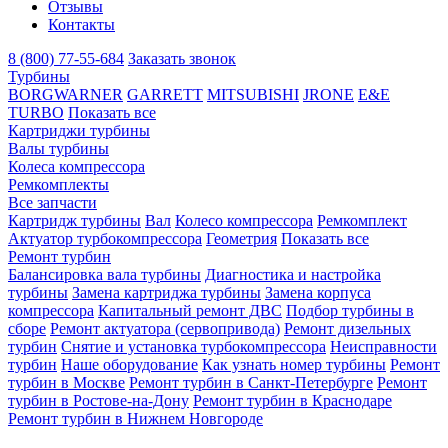
Отзывы
Контакты
8 (800) 77-55-684
Заказать звонок
Турбины
BORGWARNER
GARRETT
MITSUBISHI
JRONE
E&E
TURBO
Показать все
Картриджи турбины
Валы турбины
Колеса компрессора
Ремкомплекты
Все запчасти
Картридж турбины
Вал
Колесо компрессора
Ремкомплект
Актуатор турбокомпрессора
Геометрия
Показать все
Ремонт турбин
Балансировка вала турбины
Диагностика и настройка
турбины
Замена картриджа турбины
Замена корпуса
компрессора
Капитальный ремонт ДВС
Подбор турбины в
сборе
Ремонт актуатора (сервопривода)
Ремонт дизельных
турбин
Снятие и установка турбокомпрессора
Неисправности
турбин
Наше оборудование
Как узнать номер турбины
Ремонт
турбин в Москве
Ремонт турбин в Санкт-Петербурге
Ремонт
турбин в Ростове-на-Дону
Ремонт турбин в Краснодаре
Ремонт турбин в Нижнем Новгороде