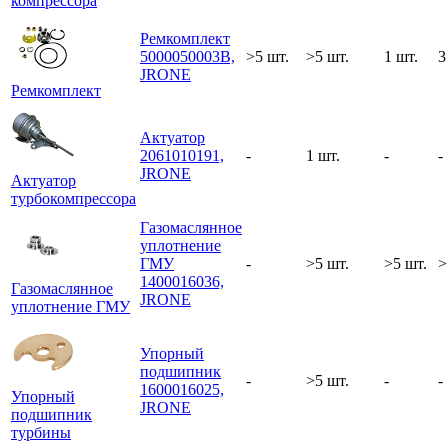
компрессора
Ремкомплект
5000050003B,
>5 шт.
>5 шт.
1 шт.
3
JRONE
Ремкомплект
Актуатор
2061010191,
-
1 шт.
-
-
JRONE
Актуатор
турбокомпрессора
Газомаслянное
уплотнение
ГМУ
-
>5 шт.
>5 шт.
>
1400016036,
Газомаслянное
JRONE
уплотнение ГМУ
Упорный
подшипник
-
>5 шт.
-
-
1600016025,
Упорный
JRONE
подшипник
турбины