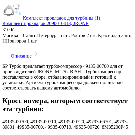
Комплект прокладок для турбины (1)
Комплект прокладок 2090010413, JRONE
310
₽
Москва
–
Санкт-Петербург
5 шт.
Ростов
2 шт.
Краснодар
2 шт.
ННовгород
1 шт.
Описание
БР Турбо предлагает турбокомпрессор 49135-00700 для от
производителей JRONE, MITSUBISHI. Турбокомпрессор
поставляется в сборе, отбалансированный и готовый к
установке. Артикул турбокомпрессора должен полностью
соответствовать вашему автомобилю.
Кросс номера, которым соответствует
эта турбина:
49135-00700, 49135-00710, 49135-00720, 49793-66701, 49793-
89801, 49S35-00700, 49S35-00710, 49S35-00720, 8M35200P45