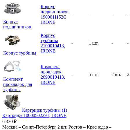
Корпус
подшипников
-
-
-
-
1900011152C,
Корпус
JRONE
подшипников
Корпус
турбины
-
1 шт.
-
-
2100010413,
JRONE
Корпус турбины
Комплект
прокладок
-
5 шт.
2 шт.
2
2090010413,
Комплект
JRONE
прокладок для
турбины
Картридж турбины (1)
Картридж 1000050229T, JRONE
6 330
₽
Москва
–
Санкт-Петербург
2 шт.
Ростов
–
Краснодар
–