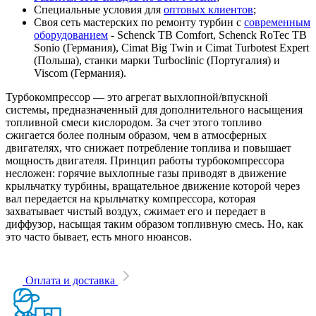
Специальные условия для
оптовых клиентов
;
Своя сеть мастерских по ремонту турбин с
современным
оборудованием
- Schenck TB Comfort, Schenck RoTec TB
Sonio (Германия), Cimat Big Twin и Cimat Turbotest Expert
(Польша), станки марки Turboclinic (Португалия) и
Viscom (Германия).
Турбокомпрессор — это агрегат выхлопной/впускной
системы, предназначенный для дополнительного насыщения
топливной смеси кислородом. За счет этого топливо
сжигается более полным образом, чем в атмосферных
двигателях, что снижает потребление топлива и повышает
мощность двигателя. Принцип работы турбокомпрессора
несложен: горячие выхлопные газы приводят в движение
крыльчатку турбины, вращательное движение которой через
вал передается на крыльчатку компрессора, которая
захватывает чистый воздух, сжимает его и передает в
диффузор, насыщая таким образом топливную смесь. Но, как
это часто бывает, есть много нюансов.
Оплата и доставка