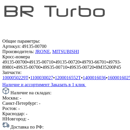
Общие параметры:
Артикул:
49135-00700
Производитель:
JRONE
,
MITSUBISHI
Кросс-номера
49135-00700
•
49135-00710
•
49135-00720
•
49793-66701
•
49793-
89801
•
49S35-00700
•
49S35-00710
•
49S35-00720
•
8M35200P45
Запчасти:
1000050229T
•
1100030027
•
1200016552T
•
1400016036
•
160001602
Наличие и ассортимент
Заказать в 1 клик
Наличие на складах:
Москва:
-
Санкт-Петербург:
-
Ростов:
-
Краснодар:
-
ННовгород:
-
Доставка по РФ: