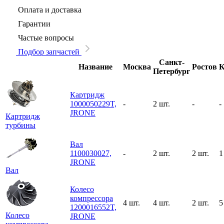
Оплата и доставка
Гарантии
Частые вопросы
Подбор запчастей
Санкт-
Название
Москва
Ростов
К
Петербург
Картридж
1000050229T,
-
2 шт.
-
-
JRONE
Картридж
турбины
Вал
1100030027,
-
2 шт.
2 шт.
1
JRONE
Вал
Колесо
компрессора
4 шт.
4 шт.
2 шт.
5
1200016552T,
Колесо
JRONE