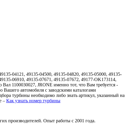
49135-04121, 49135-04500, 49135-04820, 49135-05000, 49135-
 49135-06910, 49135-07671, 49135-07672, 49177-OK173114,
о Вал 1100030027, JRONE именно тот, что Вам требуется -
ю Вашего автомобиля с заводскими каталогами
дбора турбины необходимо либо знать артикул, указанный на
е –
Как узнать номер турбины
гих производителей. Опыт работы с 2001 года.