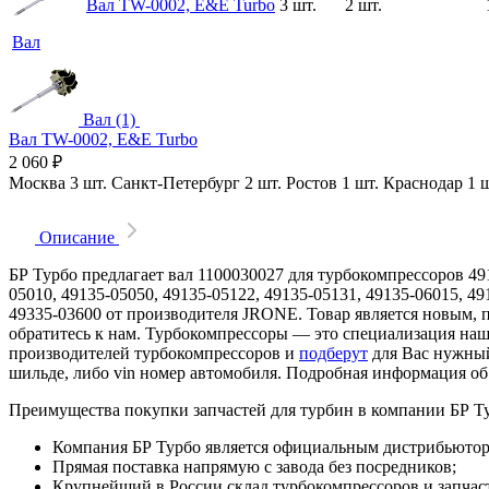
Вал TW-0002, E&E Turbo
3 шт.
2 шт.
Вал
Вал (1)
Вал TW-0002, E&E Turbo
2 060
₽
Москва
3 шт.
Санкт-Петербург
2 шт.
Ростов
1 шт.
Краснодар
1 
Описание
БР Турбо предлагает вал 1100030027 для турбокомпрессоров 491
05010, 49135-05050, 49135-05122, 49135-05131, 49135-06015, 49
49335-03600 от производителя JRONE. Товар является новым, по
обратитесь к нам. Турбокомпрессоры — это специализация на
производителей турбокомпрессоров и
подберут
для Вас нужный
шильде, либо vin номер автомобиля. Подробная информация об
Преимущества покупки запчастей для турбин в компании БР Т
Компания БР Турбо является официальным дистрибьютором
Прямая поставка напрямую с завода без посредников;
Крупнейший в России склад турбокомпрессоров и запчасте