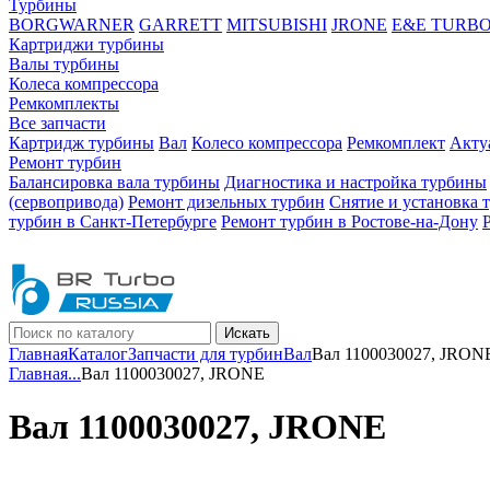
Турбины
BORGWARNER
GARRETT
MITSUBISHI
JRONE
E&E TURB
Картриджи турбины
Валы турбины
Колеса компрессора
Ремкомплекты
Все запчасти
Картридж турбины
Вал
Колесо компрессора
Ремкомплект
Акту
Ремонт турбин
Балансировка вала турбины
Диагностика и настройка турбины
(сервопривода)
Ремонт дизельных турбин
Снятие и установка 
турбин в Санкт-Петербурге
Ремонт турбин в Ростове-на-Дону
Искать
Главная
Каталог
Запчасти для турбин
Вал
Вал 1100030027, JRON
Главная
...
Вал 1100030027, JRONE
Вал 1100030027, JRONE