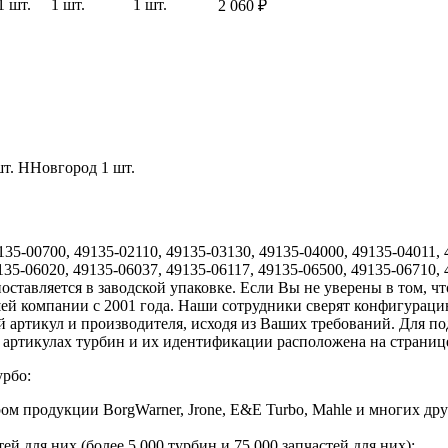
1 шт.
1 шт.
1 шт.
2 060
₽
шт.
ННовгород
1 шт.
35-00700, 49135-02110, 49135-03130, 49135-04000, 49135-04011, 
135-06020, 49135-06037, 49135-06117, 49135-06500, 49135-06710,
ставляется в заводской упаковке. Если Вы не уверены в том, чт
шей компании с 2001 года. Наши сотрудники сверят конфигураци
 артикул и производителя, исходя из Ваших требований. Для по
 артикулах турбин и их идентификации расположена на страниц
урбо:
 продукции BorgWarner, Jrone, E&E Turbo, Mahle и многих дру
й для них (более 5 000 турбин и 75 000 запчастей для них);