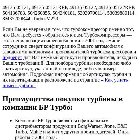
49135-05121, 49135-05121REP, 49135-05122, 49135-05122REP,
504136783, 504260855, 504340181, 53039700114, 53039880114,
8M35200R44, Turbo-M259
Если Вы не уверены в том, что турбокомпрессор именно тот,
что Вам требуется - обратитесь к нам. Турбокомпрессоры —
это специализация нашей компании с 2001 года. Наши
сотрудники сверят конфигурацию Вашего автомобиля с
заводскими каталогами производителей турбокомпрессоров и
подберут
для Вас нужный артикул и производителя, исходя из
Ваших требований. Для подбора турбины необходимо либо
знать артикул, указанный на шильде, либо vin номер
автомобиля. Подробная информация об артикулах турбин и
их идентификации расположена на странице –
Как узнать
номер турбины
Преимущества покупки турбины в
компании БР Турбо:
Компания БР Турбо является официальным
дистрибьютором продукции BorgWarner, Jrone, E&E
Turbo, Mahle и многих других производителей. Опыт
работы с 2001 года.