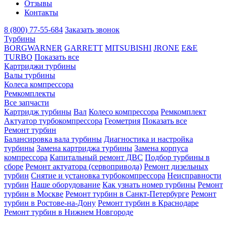
Отзывы
Контакты
8 (800) 77-55-684
Заказать звонок
Турбины
BORGWARNER
GARRETT
MITSUBISHI
JRONE
E&E
TURBO
Показать все
Картриджи турбины
Валы турбины
Колеса компрессора
Ремкомплекты
Все запчасти
Картридж турбины
Вал
Колесо компрессора
Ремкомплект
Актуатор турбокомпрессора
Геометрия
Показать все
Ремонт турбин
Балансировка вала турбины
Диагностика и настройка
турбины
Замена картриджа турбины
Замена корпуса
компрессора
Капитальный ремонт ДВС
Подбор турбины в
сборе
Ремонт актуатора (сервопривода)
Ремонт дизельных
турбин
Снятие и установка турбокомпрессора
Неисправности
турбин
Наше оборудование
Как узнать номер турбины
Ремонт
турбин в Москве
Ремонт турбин в Санкт-Петербурге
Ремонт
турбин в Ростове-на-Дону
Ремонт турбин в Краснодаре
Ремонт турбин в Нижнем Новгороде