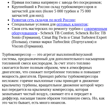
Прямая поставка напрямую с завода без посредников;
Крупнейший в России склад турбокомпрессоров и
запчастей для них (более 5 000 турбин и 75 000
запчастей для них);
Развитая сеть складов по всей России
;
Специальные условия для
оптовых клиентов
;
Своя сеть мастерских по ремонту турбин с
современным
оборудованием
- Schenck TB Comfort, Schenck RoTec TB
Sonio (Германия), Cimat Big Twin и Cimat Turbotest Expert
(Польша), станки марки Turboclinic (Португалия) и
Viscom (Германия).
Турбокомпрессор — это агрегат выхлопной/впускной
системы, предназначенный для дополнительного насыщения
топливной смеси кислородом. За счет этого топливо
сжигается более полным образом, чем в атмосферных
двигателях, что снижает потребление топлива и повышает
мощность двигателя. Принцип работы турбокомпрессора
несложен: горячие выхлопные газы приводят в движение
крыльчатку турбины, вращательное движение которой через
вал передается на крыльчатку компрессора, которая
захватывает чистый воздух, сжимает его и передает в
диффузор, насыщая таким образом топливную смесь. Но, как
это часто бывает, есть много нюансов.