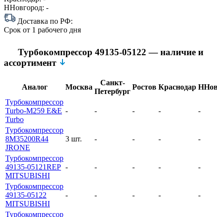
ННовгород:
-
Доставка по РФ:
Срок
от 1 рабочего дня
Турбокомпрессор 49135-05122 — наличие и
ассортимент
Санкт-
Аналог
Москва
Ростов
Краснодар
ННов
Петербург
Турбокомпрессор
Turbo-M259 E&E
-
-
-
-
-
Turbo
Турбокомпрессор
8M35200R44
3 шт.
-
-
-
-
JRONE
Турбокомпрессор
49135-05121REP
-
-
-
-
-
MITSUBISHI
Турбокомпрессор
49135-05122
-
-
-
-
-
MITSUBISHI
Турбокомпрессор