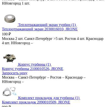
ННовгород
1 шт.
Теплотражающий экран турбин (1)
Теплоотражающий экран 2030016010, JRONE
100
₽
Москва
2 шт.
Санкт-Петербург
>5 шт.
Ростов
4 шт.
Краснодар
4 шт.
ННовгород
–
Корпус турбины (1)
Корпус турбины 2100010526, JRONE
Запросить цену
Москва
–
Санкт-Петербург
–
Ростов
–
Краснодар
–
ННовгород
–
Комплект прокладок для турбины (1)
Комплект прокладок 2090010509, JRONE