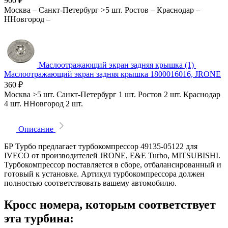
900
₽
Москва
–
Санкт-Петербург
>5 шт.
Ростов
–
Краснодар
–
ННовгород
–
Маслоотражающий экран задняя крышка (1)
Маслоотражающий экран задняя крышка 1800016016, JRONE
360
₽
Москва
>5 шт.
Санкт-Петербург
1 шт.
Ростов
2 шт.
Краснодар
4 шт.
ННовгород
2 шт.
Описание
БР Турбо предлагает турбокомпрессор 49135-05122 для
IVECO от производителей JRONE, E&E Turbo, MITSUBISHI.
Турбокомпрессор поставляется в сборе, отбалансированный и
готовый к установке. Артикул турбокомпрессора должен
полностью соответствовать вашему автомобилю.
Кросс номера, которым соответствует
эта турбина: