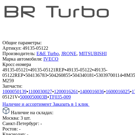
Общие параметры:
Артикул:
49135-05122
Производитель:
E&E Turbo
,
JRONE
,
MITSUBISHI
Марка автомобиля:
IVECO
Кросс-номера
49135-05121
•
49135-05121REP
•
49135-05122
•
49135-
05122REP
•
504136783
•
504260855
•
504340181
•
53039700114
•
8M35
M259
Запчасти:
1000050139
•
1100030027
•
1200016261
•
1400016036
•
1600016025
•
1
05121V
•
5000050003B
•
TF035-009
Наличие и ассортимент
Заказать в 1 клик
Наличие на складах:
Москва:
3 шт.
Санкт-Петербург:
-
Ростов:
-
Краснодар:
-