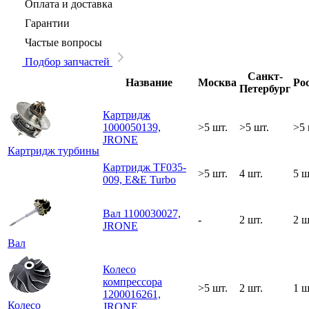
Оплата и доставка
Гарантии
Частые вопросы
Подбор запчастей
Санкт-
Название
Москва
Ро
Петербург
Картридж
1000050139,
>5 шт.
>5 шт.
>5 
JRONE
Картридж турбины
Картридж TF035-
>5 шт.
4 шт.
5 ш
009, E&E Turbo
Вал 1100030027,
-
2 шт.
2 ш
JRONE
Вал
Колесо
компрессора
>5 шт.
2 шт.
1 ш
1200016261,
Колесо
JRONE