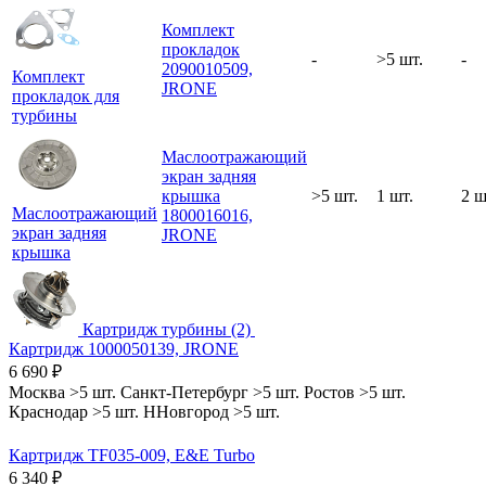
Комплект
прокладок
-
>5 шт.
-
2090010509,
Комплект
JRONE
прокладок для
турбины
Маслоотражающий
экран задняя
крышка
>5 шт.
1 шт.
2 ш
Маслоотражающий
1800016016,
экран задняя
JRONE
крышка
Картридж турбины (2)
Картридж 1000050139, JRONE
6 690
₽
Москва
>5 шт.
Санкт-Петербург
>5 шт.
Ростов
>5 шт.
Краснодар
>5 шт.
ННовгород
>5 шт.
Картридж TF035-009, E&E Turbo
6 340
₽