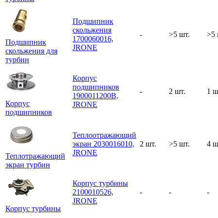
Подшипник
скольжения
-
>5 шт.
>5 
1700060016,
Подшипник
JRONE
скольжения для
турбин
Корпус
подшипников
-
2 шт.
1 ш
1900011200B,
Корпус
JRONE
подшипников
Теплоотражающий
экран 2030016010,
2 шт.
>5 шт.
4 ш
JRONE
Теплотражающий
экран турбин
Корпус турбины
2100010526,
-
-
-
JRONE
Корпус турбины