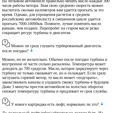
На легковом автомобиле правильно менять масло каждые 300
часов работы мотора. Зная свою среднюю скорость можно
высчитать сколько километров вам удается проехать за это
время. Однако, для упрощения расчетов в среднем
российскому автомобилисту в смешенном цикле удается
проехать 7000-10000км. Помните, лучше поменять масло
раньше, чем позднее. Перепробег на старом масле резко
сокращает ресурс турбины и двигателя.
Можно ли сразу глушить турбированный двигатель
после поездки?
Можно, но не желательно. Обычно после поездки турбина и
внутренние ее части сильно раскалены. Температура может
доходить до 700 градусов. Масло, которое циркулирует через
турбину не только смазывает ее, но и охлаждает. Если сразу
заглушить горячий мотор, то масло может «подгорать»,
закоксовывать каналы и ухудшать смазку турбины в будущем.
Даже 3 минуты простоя автомобиля на холостых оборотах
снижает температуру турбины и продлевает ее срок службы.
У нового картриджа есть люфт, нормально ли это?
Да, радиальный люфт (вбок) обязательно должен быть. На