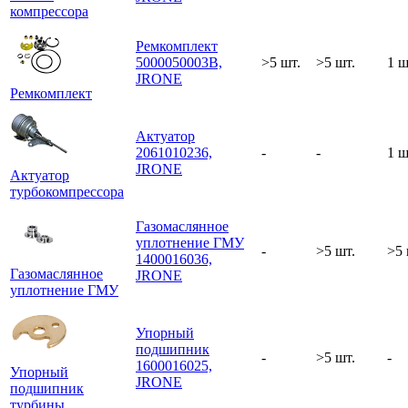
компрессора
Ремкомплект
5000050003B,
>5 шт.
>5 шт.
1 ш
JRONE
Ремкомплект
Актуатор
2061010236,
-
-
1 ш
JRONE
Актуатор
турбокомпрессора
Газомаслянное
уплотнение ГМУ
-
>5 шт.
>5 
1400016036,
Газомаслянное
JRONE
уплотнение ГМУ
Упорный
подшипник
-
>5 шт.
-
1600016025,
Упорный
JRONE
подшипник
турбины