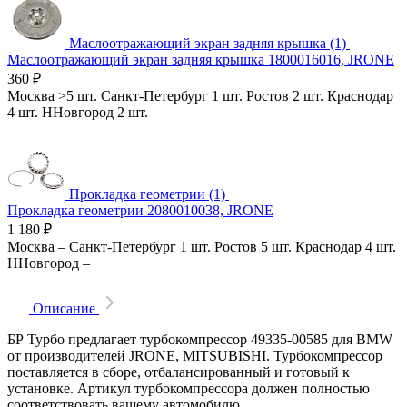
Маслоотражающий экран задняя крышка (1)
Маслоотражающий экран задняя крышка 1800016016, JRONE
360
₽
Москва
>5 шт.
Санкт-Петербург
1 шт.
Ростов
2 шт.
Краснодар
4 шт.
ННовгород
2 шт.
Прокладка геометрии (1)
Прокладка геометрии 2080010038, JRONE
1 180
₽
Москва
–
Санкт-Петербург
1 шт.
Ростов
5 шт.
Краснодар
4 шт.
ННовгород
–
Описание
БР Турбо предлагает турбокомпрессор 49335-00585 для BMW
от производителей JRONE, MITSUBISHI. Турбокомпрессор
поставляется в сборе, отбалансированный и готовый к
установке. Артикул турбокомпрессора должен полностью
соответствовать вашему автомобилю.