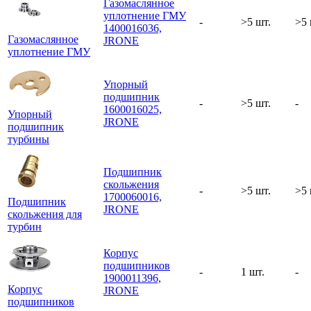
Газомаслянное
уплотнение ГМУ
-
>5 шт.
>5 
1400016036,
Газомаслянное
JRONE
уплотнение ГМУ
Упорный
подшипник
-
>5 шт.
-
1600016025,
Упорный
JRONE
подшипник
турбины
Подшипник
скольжения
-
>5 шт.
>5 
1700060016,
Подшипник
JRONE
скольжения для
турбин
Корпус
подшипников
-
1 шт.
-
1900011396,
Корпус
JRONE
подшипников