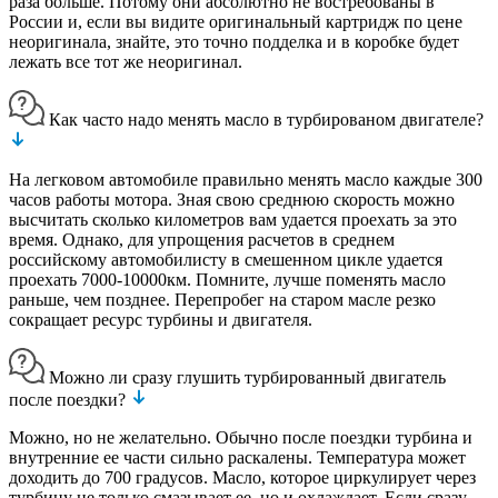
раза больше. Потому они абсолютно не востребованы в
России и, если вы видите оригинальный картридж по цене
неоригинала, знайте, это точно подделка и в коробке будет
лежать все тот же неоригинал.
Как часто надо менять масло в турбированом двигателе?
На легковом автомобиле правильно менять масло каждые 300
часов работы мотора. Зная свою среднюю скорость можно
высчитать сколько километров вам удается проехать за это
время. Однако, для упрощения расчетов в среднем
российскому автомобилисту в смешенном цикле удается
проехать 7000-10000км. Помните, лучше поменять масло
раньше, чем позднее. Перепробег на старом масле резко
сокращает ресурс турбины и двигателя.
Можно ли сразу глушить турбированный двигатель
после поездки?
Можно, но не желательно. Обычно после поездки турбина и
внутренние ее части сильно раскалены. Температура может
доходить до 700 градусов. Масло, которое циркулирует через
турбину не только смазывает ее, но и охлаждает. Если сразу