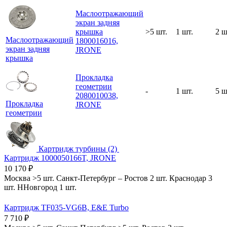
Маслоотражающий
экран задняя
крышка
>5 шт.
1 шт.
2 ш
Маслоотражающий
1800016016,
экран задняя
JRONE
крышка
Прокладка
геометрии
-
1 шт.
5 ш
2080010038,
Прокладка
JRONE
геометрии
Картридж турбины (2)
Картридж 1000050166T, JRONE
10 170
₽
Москва
>5 шт.
Санкт-Петербург
–
Ростов
2 шт.
Краснодар
3
шт.
ННовгород
1 шт.
Картридж TF035-VG6B, E&E Turbo
7 710
₽