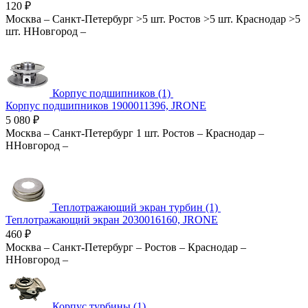
120
₽
Москва
–
Санкт-Петербург
>5 шт.
Ростов
>5 шт.
Краснодар
>5
шт.
ННовгород
–
Корпус подшипников (1)
Корпус подшипников 1900011396, JRONE
5 080
₽
Москва
–
Санкт-Петербург
1 шт.
Ростов
–
Краснодар
–
ННовгород
–
Теплотражающий экран турбин (1)
Теплотражающий экран 2030016160, JRONE
460
₽
Москва
–
Санкт-Петербург
–
Ростов
–
Краснодар
–
ННовгород
–
Корпус турбины (1)