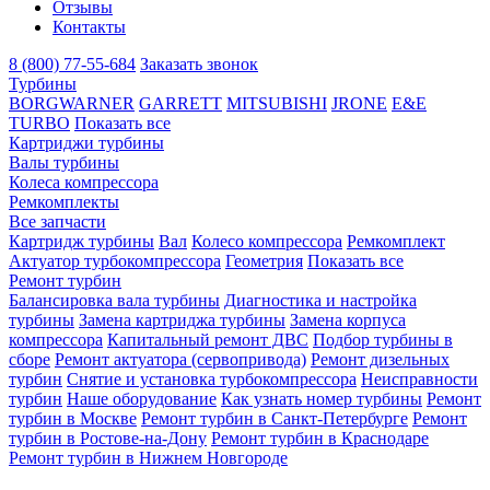
Отзывы
Контакты
8 (800) 77-55-684
Заказать звонок
Турбины
BORGWARNER
GARRETT
MITSUBISHI
JRONE
E&E
TURBO
Показать все
Картриджи турбины
Валы турбины
Колеса компрессора
Ремкомплекты
Все запчасти
Картридж турбины
Вал
Колесо компрессора
Ремкомплект
Актуатор турбокомпрессора
Геометрия
Показать все
Ремонт турбин
Балансировка вала турбины
Диагностика и настройка
турбины
Замена картриджа турбины
Замена корпуса
компрессора
Капитальный ремонт ДВС
Подбор турбины в
сборе
Ремонт актуатора (сервопривода)
Ремонт дизельных
турбин
Снятие и установка турбокомпрессора
Неисправности
турбин
Наше оборудование
Как узнать номер турбины
Ремонт
турбин в Москве
Ремонт турбин в Санкт-Петербурге
Ремонт
турбин в Ростове-на-Дону
Ремонт турбин в Краснодаре
Ремонт турбин в Нижнем Новгороде