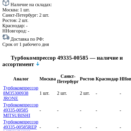
Наличие на складах:
Москва:
1 шт.
Санкт-Петербург:
2 шт.
Ростов:
2 шт.
Краснодар:
-
ННовгород:
-
Доставка по РФ:
Срок
от 1 рабочего дня
Турбокомпрессор 49335-00585 — наличие и
ассортимент
Санкт-
Аналог
Москва
Ростов
Краснодар
ННов
Петербург
Турбокомпрессор
8M35300938
1 шт.
2 шт.
2 шт.
-
-
JRONE
Турбокомпрессор
49335-00585
-
-
-
-
-
MITSUBISHI
Турбокомпрессор
49335-00585REP
-
-
-
-
-