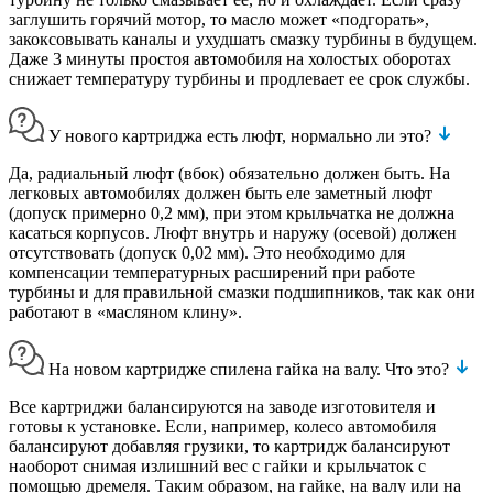
заглушить горячий мотор, то масло может «подгорать»,
закоксовывать каналы и ухудшать смазку турбины в будущем.
Даже 3 минуты простоя автомобиля на холостых оборотах
снижает температуру турбины и продлевает ее срок службы.
У нового картриджа есть люфт, нормально ли это?
Да, радиальный люфт (вбок) обязательно должен быть. На
легковых автомобилях должен быть еле заметный люфт
(допуск примерно 0,2 мм), при этом крыльчатка не должна
касаться корпусов. Люфт внутрь и наружу (осевой) должен
отсутствовать (допуск 0,02 мм). Это необходимо для
компенсации температурных расширений при работе
турбины и для правильной смазки подшипников, так как они
работают в «масляном клину».
На новом картридже спилена гайка на валу. Что это?
Все картриджи балансируются на заводе изготовителя и
готовы к установке. Если, например, колесо автомобиля
балансируют добавляя грузики, то картридж балансируют
наоборот снимая излишний вес с гайки и крыльчаток с
помощью дремеля. Таким образом, на гайке, на валу или на