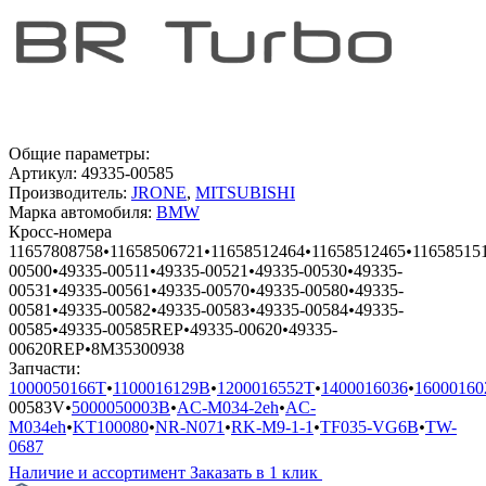
Общие параметры:
Артикул:
49335-00585
Производитель:
JRONE
,
MITSUBISHI
Марка автомобиля:
BMW
Кросс-номера
11657808758
•
11658506721
•
11658512464
•
11658512465
•
11658515
00500
•
49335-00511
•
49335-00521
•
49335-00530
•
49335-
00531
•
49335-00561
•
49335-00570
•
49335-00580
•
49335-
00581
•
49335-00582
•
49335-00583
•
49335-00584
•
49335-
00585
•
49335-00585REP
•
49335-00620
•
49335-
00620REP
•
8M35300938
Запчасти:
1000050166T
•
1100016129B
•
1200016552T
•
1400016036
•
16000160
00583V
•
5000050003B
•
AC-M034-2eh
•
AC-
M034eh
•
KT100080
•
NR-N071
•
RK-M9-1-1
•
TF035-VG6B
•
TW-
0687
Наличие и ассортимент
Заказать в 1 клик