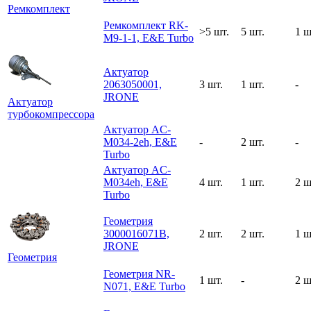
Ремкомплект
Ремкомплект RK-
>5 шт.
5 шт.
1 ш
M9-1-1, E&E Turbo
Актуатор
2063050001,
3 шт.
1 шт.
-
JRONE
Актуатор
турбокомпрессора
Актуатор AC-
M034-2eh, E&E
-
2 шт.
-
Turbo
Актуатор AC-
M034eh, E&E
4 шт.
1 шт.
2 ш
Turbo
Геометрия
3000016071B,
2 шт.
2 шт.
1 ш
JRONE
Геометрия
Геометрия NR-
1 шт.
-
2 ш
N071, E&E Turbo