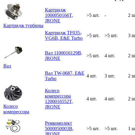
Картридж
1000050166T,
>5 шт.
-
2 ш
JRONE
Картридж турбины
Картридж TF035-
>5 шт.
>5 шт.
3 ш
VG6B, E&E Turbo
Вал 1100016129B,
>5 шт.
4 шт.
2 ш
JRONE
Вал
Вал TW-0687, E&E
4 шт.
3 шт.
2 ш
Turbo
Колесо
компрессора
4 шт.
4 шт.
2 ш
1200016552T,
Колесо
JRONE
компрессора
Ремкомплект
5000050003B,
>5 шт.
>5 шт.
1 ш
JRONE