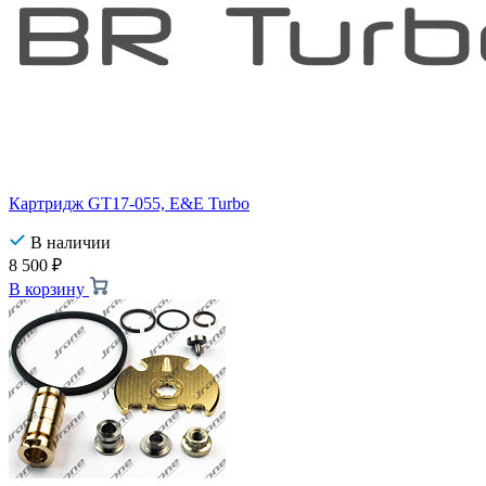
Картридж GT17-055, E&E Turbo
В наличии
8 500
₽
В корзину