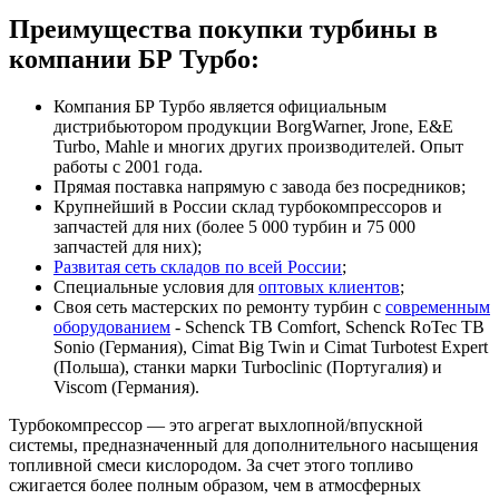
Преимущества покупки турбины в
компании БР Турбо:
Компания БР Турбо является официальным
дистрибьютором продукции BorgWarner, Jrone, E&E
Turbo, Mahle и многих других производителей. Опыт
работы с 2001 года.
Прямая поставка напрямую с завода без посредников;
Крупнейший в России склад турбокомпрессоров и
запчастей для них (более 5 000 турбин и 75 000
запчастей для них);
Развитая сеть складов по всей России
;
Специальные условия для
оптовых клиентов
;
Своя сеть мастерских по ремонту турбин с
современным
оборудованием
- Schenck TB Comfort, Schenck RoTec TB
Sonio (Германия), Cimat Big Twin и Cimat Turbotest Expert
(Польша), станки марки Turboclinic (Португалия) и
Viscom (Германия).
Турбокомпрессор — это агрегат выхлопной/впускной
системы, предназначенный для дополнительного насыщения
топливной смеси кислородом. За счет этого топливо
сжигается более полным образом, чем в атмосферных