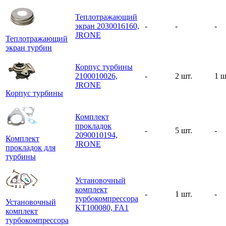
Теплотражающий
экран 2030016160,
-
-
-
JRONE
Теплотражающий
экран турбин
Корпус турбины
2100010026,
-
2 шт.
1 ш
JRONE
Корпус турбины
Комплект
прокладок
-
5 шт.
-
2090010194,
Комплект
JRONE
прокладок для
турбины
Установочный
комплект
-
1 шт.
-
турбокомпрессора
Установочный
KT100080, FA1
комплект
турбокомпрессора