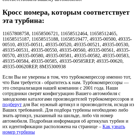
Кросс номера, которым соответствует
эта турбина:
11657808758, 11658506721, 11658512464, 11658512465,
11658515187, 11658515188, 11658519477, 49335-00500, 49335-
00510, 49335-00511, 49335-00520, 49335-00521, 49335-00530,
49335-00531, 49335-00550, 49335-00560, 49335-00561, 49335-
00570, 49335-00580, 49335-00581, 49335-00582, 49335-00583,
49335-00584, 49335-00585, 49335-00585REP, 49335-00620,
49335-00620REP, 8M35300938
Если Вы не уверены в том, что турбокомпрессор именно тот,
что Вам требуется - обратитесь к нам. Турбокомпрессоры —
это специализация нашей компании с 2001 года. Наши
сотрудники сверят конфигурацию Вашего автомобиля с
заводскими каталогами производителей турбокомпрессоров и
подберут
для Вас нужный артикул и производителя, исходя из
Ваших требований. Для подбора турбины необходимо либо
знать артикул, указанный на шильде, либо vin номер
автомобиля. Подробная информация об артикулах турбин и
их идентификации расположена на странице –
Как узнать
номер турбины