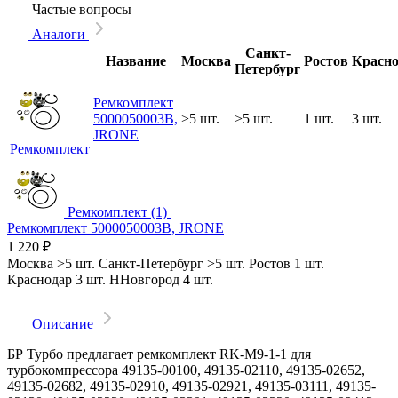
Частые вопросы
Аналоги
Санкт-
Название
Москва
Ростов
Красно
Петербург
Ремкомплект
5000050003B,
>5 шт.
>5 шт.
1 шт.
3 шт.
JRONE
Ремкомплект
Ремкомплект (1)
Ремкомплект 5000050003B, JRONE
1 220
₽
Москва
>5 шт.
Санкт-Петербург
>5 шт.
Ростов
1 шт.
Краснодар
3 шт.
ННовгород
4 шт.
Описание
БР Турбо предлагает ремкомплект RK-M9-1-1 для
турбокомпрессора 49135-00100, 49135-02110, 49135-02652,
49135-02682, 49135-02910, 49135-02921, 49135-03111, 49135-