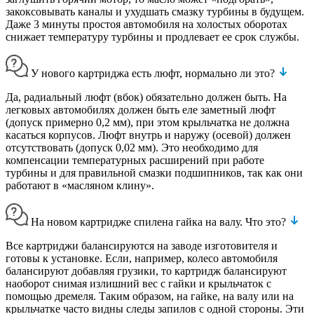
закоксовывать каналы и ухудшать смазку турбины в будущем.
Даже 3 минуты простоя автомобиля на холостых оборотах
снижает температуру турбины и продлевает ее срок службы.
У нового картриджа есть люфт, нормально ли это?
Да, радиальный люфт (вбок) обязательно должен быть. На
легковых автомобилях должен быть еле заметный люфт
(допуск примерно 0,2 мм), при этом крыльчатка не должна
касаться корпусов. Люфт внутрь и наружу (осевой) должен
отсутствовать (допуск 0,02 мм). Это необходимо для
компенсации температурных расширений при работе
турбины и для правильной смазки подшипников, так как они
работают в «масляном клину».
На новом картридже спилена гайка на валу. Что это?
Все картриджи балансируются на заводе изготовителя и
готовы к установке. Если, например, колесо автомобиля
балансируют добавляя грузики, то картридж балансируют
наоборот снимая излишний вес с гайки и крыльчаток с
помощью дремеля. Таким образом, на гайке, на валу или на
крыльчатке часто видны следы запилов с одной стороны. Эти