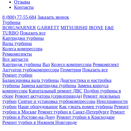
Отзывы
Контакты
8 (800) 77-55-684
Заказать звонок
Турбины
BORGWARNER
GARRETT
MITSUBISHI
JRONE
E&E
TURBO
Показать все
Картриджи турбины
Валы турбины
Колеса компрессора
Ремкомплекты
Все запчасти
Картридж турбины
Вал
Колесо компрессора
Ремкомплект
Актуатор турбокомпрессора
Геометрия
Показать все
Ремонт турбин
Балансировка вала турбины
Диагностика и настройка
турбины
Замена картриджа турбины
Замена корпуса
компрессора
Капитальный ремонт ДВС
Подбор турбины в
сборе
Ремонт актуатора (сервопривода)
Ремонт дизельных
турбин
Снятие и установка турбокомпрессора
Неисправности
турбин
Наше оборудование
Как узнать номер турбины
Ремонт
турбин в Москве
Ремонт турбин в Санкт-Петербурге
Ремонт
турбин в Ростове-на-Дону
Ремонт турбин в Краснодаре
Ремонт турбин в Нижнем Новгороде