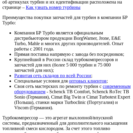
об артикулах турбин и их идентификации расположена на
странице –
Как узнать номер турбины
Преимущества покупки запчастей для турбин в компании БР
Турбо:
Компания БР Турбо является официальным
дистрибьютором продукции BorgWarner, Jrone, E&E
Turbo, Mahle и многих других производителей. Опыт
работы с 2001 года.
Прямая поставка напрямую с завода без посредников;
Крупнейший в России склад турбокомпрессоров и
запчастей для них (более 5 000 турбин и 75 000
запчастей для них);
Развитая сеть складов по всей России
;
Специальные условия для
оптовых клиентов
;
Своя сеть мастерских по ремонту турбин с
современным
оборудованием
- Schenck TB Comfort, Schenck RoTec TB
Sonio (Германия), Cimat Big Twin и Cimat Turbotest Expert
(Польша), станки марки Turboclinic (Португалия) и
Viscom (Германия).
Турбокомпрессор — это агрегат выхлопной/впускной
системы, предназначенный для дополнительного насыщения
топливной смеси кислородом. За счет этого топливо