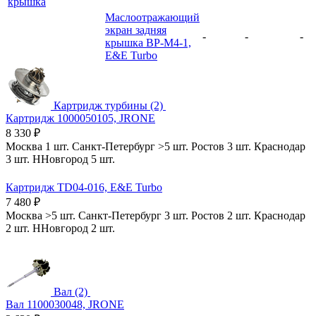
крышка
Маслоотражающий
экран задняя
-
-
-
крышка BP-M4-1,
E&E Turbo
Картридж турбины (2)
Картридж 1000050105, JRONE
8 330
₽
Москва
1 шт.
Санкт-Петербург
>5 шт.
Ростов
3 шт.
Краснодар
3 шт.
ННовгород
5 шт.
Картридж TD04-016, E&E Turbo
7 480
₽
Москва
>5 шт.
Санкт-Петербург
3 шт.
Ростов
2 шт.
Краснодар
2 шт.
ННовгород
2 шт.
Вал (2)
Вал 1100030048, JRONE