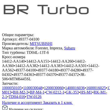
Общие параметры:
Артикул:
49377-04100
Производитель:
MITSUBISHI
Марка автомобиля:
Forester, Impreza,
Subaru
Тип турбины:
TD04L-13T-6
Кросс-номера
14412-AA140
•
14412-AA151
•
14412-AA260
•
14412-
AA360
•
14412-AA382
•
14412-AA383
•
14412-AA501
•
14412-
AA562
•
49377-04100
•
49377-04180
•
49377-04280
•
49377-
04302
•
49377-04363
•
49377-04370
•
49377-04372
•
JR-
506
•
MTM6445SL
Запчасти:
1000050105
•
1100030048
•
1200030060
•
1400016036
•
1600016025
•
1
M013
•
BH-M2-3
•
BP-M4-1
•
CW-0212-1
•
GK-353
•
HS-M1
•
RK-M1-
2-1
•
TD04-016
•
TW-0126
Наличие и ассортимент
Заказать в 1 клик
Наличие на складах: