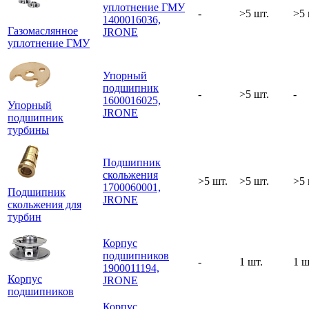
уплотнение ГМУ
-
>5 шт.
>5 
1400016036,
Газомаслянное
JRONE
уплотнение ГМУ
Упорный
подшипник
-
>5 шт.
-
1600016025,
Упорный
JRONE
подшипник
турбины
Подшипник
скольжения
>5 шт.
>5 шт.
>5 
1700060001,
Подшипник
JRONE
скольжения для
турбин
Корпус
подшипников
-
1 шт.
1 ш
1900011194,
Корпус
JRONE
подшипников
Корпус