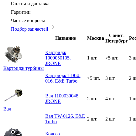
Оплата и доставка
Гарантии
Частые вопросы
Подбор запчастей
Санкт-
Название
Москва
Ро
Петербург
Картридж
1000050105,
1 шт.
>5 шт.
3 ш
JRONE
Картридж турбины
Картридж TD04-
>5 шт.
3 шт.
2 ш
016, E&E Turbo
Вал 1100030048,
5 шт.
4 шт.
1 ш
JRONE
Вал
Вал TW-0126, E&E
2 шт.
2 шт.
1 ш
Turbo
Колесо