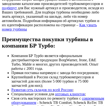
заводскими каталогами производителей турбокомпрессоров и
подберут
для Вас нужный артикул и производителя, исходя из
Ваших требований. Для подбора турбины необходимо либо
знать артикул, указанный на шильде, либо vin номер
автомобиля. Подробная информация об артикулах турбин и
их идентификации расположена на странице –
Как узнать
номер турбины
Преимущества покупки турбины в
компании БР Турбо:
Компания БР Турбо является официальным
дистрибьютором продукции BorgWarner, Jrone, E&E
Turbo, Mahle и многих других производителей. Опыт
работы с 2001 года.
Прямая поставка напрямую с завода без посредников;
Крупнейший в России склад турбокомпрессоров и
запчастей для них (более 5 000 турбин и 75 000
запчастей для них);
Развитая сеть складов по всей России
;
Специальные условия для
оптовых клиентов
;
Своя сеть мастерских по ремонту турбин с
современным
оборудованием
- Schenck TB Comfort, Schenck RoTec TB