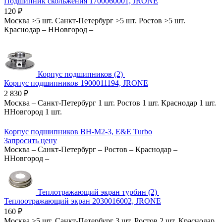
Подшипник скольжения 1700060001, JRONE
120
₽
Москва
>5 шт.
Санкт-Петербург
>5 шт.
Ростов
>5 шт.
Краснодар
–
ННовгород
–
Корпус подшипников (2)
Корпус подшипников 1900011194, JRONE
2 830
₽
Москва
–
Санкт-Петербург
1 шт.
Ростов
1 шт.
Краснодар
1 шт.
ННовгород
1 шт.
Корпус подшипников BH-M2-3, E&E Turbo
Запросить цену
Москва
–
Санкт-Петербург
–
Ростов
–
Краснодар
–
ННовгород
–
Теплотражающий экран турбин (2)
Теплоотражающий экран 2030016002, JRONE
160
₽
Москва
>5 шт.
Санкт-Петербург
3 шт.
Ростов
2 шт.
Краснодар