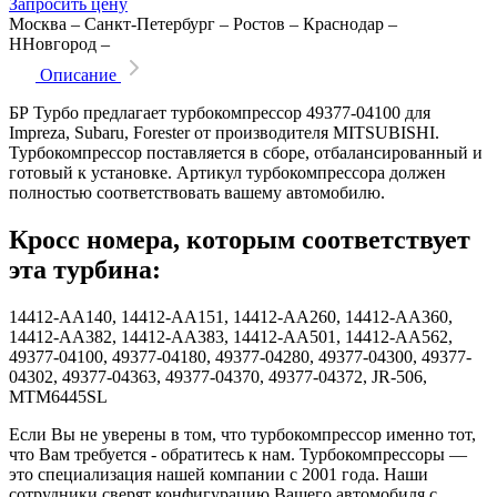
Запросить цену
Москва
–
Санкт-Петербург
–
Ростов
–
Краснодар
–
ННовгород
–
Описание
БР Турбо предлагает турбокомпрессор 49377-04100 для
Impreza, Subaru, Forester от производителя MITSUBISHI.
Турбокомпрессор поставляется в сборе, отбалансированный и
готовый к установке. Артикул турбокомпрессора должен
полностью соответствовать вашему автомобилю.
Кросс номера, которым соответствует
эта турбина:
14412-AA140, 14412-AA151, 14412-AA260, 14412-AA360,
14412-AA382, 14412-AA383, 14412-AA501, 14412-AA562,
49377-04100, 49377-04180, 49377-04280, 49377-04300, 49377-
04302, 49377-04363, 49377-04370, 49377-04372, JR-506,
MTM6445SL
Если Вы не уверены в том, что турбокомпрессор именно тот,
что Вам требуется - обратитесь к нам. Турбокомпрессоры —
это специализация нашей компании с 2001 года. Наши
сотрудники сверят конфигурацию Вашего автомобиля с