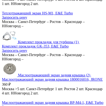
1 шт.
ННовгород
2 шт.
Теплотражающий экран HS-M1, E&E Turbo
Запросить цену
Москва
–
Санкт-Петербург
–
Ростов
–
Краснодар
–
ННовгород
–
Комплект прокладок для турбины (1)
Комплект прокладок GK-353, E&E Turbo
Запросить цену
Москва
–
Санкт-Петербург
–
Ростов
–
Краснодар
–
ННовгород
–
Маслоотражающий экран задняя крышка (2)
Маслоотражающий экран задняя крышка 1800016016, JRONE
360
₽
Москва
>5 шт.
Санкт-Петербург
1 шт.
Ростов
2 шт.
Краснодар
4 шт.
ННовгород
2 шт.
Маслоотражающий экран задняя крышка BP-M4-1, E&E Turbo