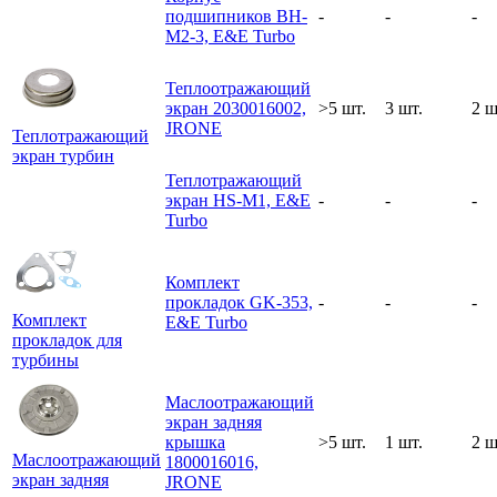
подшипников BH-
-
-
-
M2-3, E&E Turbo
Теплоотражающий
экран 2030016002,
>5 шт.
3 шт.
2 ш
JRONE
Теплотражающий
экран турбин
Теплотражающий
экран HS-M1, E&E
-
-
-
Turbo
Комплект
прокладок GK-353,
-
-
-
Комплект
E&E Turbo
прокладок для
турбины
Маслоотражающий
экран задняя
крышка
>5 шт.
1 шт.
2 ш
Маслоотражающий
1800016016,
экран задняя
JRONE