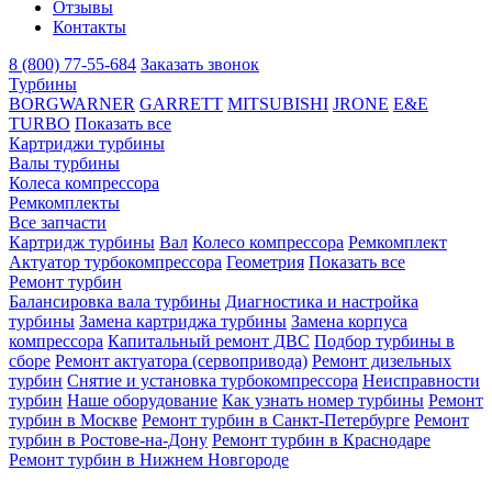
Отзывы
Контакты
8 (800) 77-55-684
Заказать звонок
Турбины
BORGWARNER
GARRETT
MITSUBISHI
JRONE
E&E
TURBO
Показать все
Картриджи турбины
Валы турбины
Колеса компрессора
Ремкомплекты
Все запчасти
Картридж турбины
Вал
Колесо компрессора
Ремкомплект
Актуатор турбокомпрессора
Геометрия
Показать все
Ремонт турбин
Балансировка вала турбины
Диагностика и настройка
турбины
Замена картриджа турбины
Замена корпуса
компрессора
Капитальный ремонт ДВС
Подбор турбины в
сборе
Ремонт актуатора (сервопривода)
Ремонт дизельных
турбин
Снятие и установка турбокомпрессора
Неисправности
турбин
Наше оборудование
Как узнать номер турбины
Ремонт
турбин в Москве
Ремонт турбин в Санкт-Петербурге
Ремонт
турбин в Ростове-на-Дону
Ремонт турбин в Краснодаре
Ремонт турбин в Нижнем Новгороде