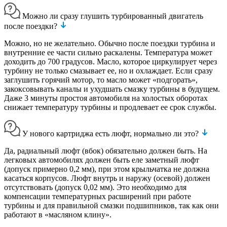
Можно ли сразу глушить турбированный двигатель
после поездки?
Можно, но не желательно. Обычно после поездки турбина и
внутренние ее части сильно раскалены. Температура может
доходить до 700 градусов. Масло, которое циркулирует через
турбину не только смазывает ее, но и охлаждает. Если сразу
заглушить горячий мотор, то масло может «подгорать»,
закоксовывать каналы и ухудшать смазку турбины в будущем.
Даже 3 минуты простоя автомобиля на холостых оборотах
снижает температуру турбины и продлевает ее срок службы.
У нового картриджа есть люфт, нормально ли это?
Да, радиальный люфт (вбок) обязательно должен быть. На
легковых автомобилях должен быть еле заметный люфт
(допуск примерно 0,2 мм), при этом крыльчатка не должна
касаться корпусов. Люфт внутрь и наружу (осевой) должен
отсутствовать (допуск 0,02 мм). Это необходимо для
компенсации температурных расширений при работе
турбины и для правильной смазки подшипников, так как они
работают в «масляном клину».