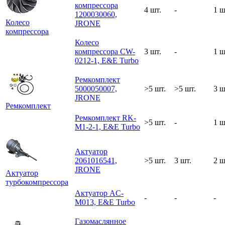
компрессора
4 шт.
-
1 ш
1200030060,
Колесо
JRONE
компрессора
Колесо
компрессора CW-
3 шт.
-
1 ш
0212-1, E&E Turbo
Ремкомплект
5000050007,
>5 шт.
>5 шт.
3 ш
JRONE
Ремкомплект
Ремкомплект RK-
>5 шт.
-
1 ш
M1-2-1, E&E Turbo
Актуатор
2061016541,
>5 шт.
3 шт.
2 ш
JRONE
Актуатор
турбокомпрессора
Актуатор AC-
-
-
-
M013, E&E Turbo
Газомаслянное