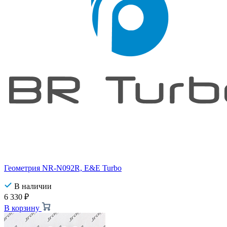
Геометрия NR-N092R, E&E Turbo
В наличии
6 330
₽
В корзину