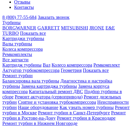
Отзывы
Контакты
8 (800) 77-55-684
Заказать звонок
Турбины
BORGWARNER
GARRETT
MITSUBISHI
JRONE
E&E
TURBO
Показать все
Картриджи турбины
Валы турбины
Колеса компрессора
Ремкомплекты
Все запчасти
Картридж турбины
Вал
Колесо компрессора
Ремкомплект
Актуатор турбокомпрессора
Геометрия
Показать все
Ремонт турбин
Балансировка вала турбины
Диагностика и настройка
турбины
Замена картриджа турбины
Замена корпуса
компрессора
Капитальный ремонт ДВС
Подбор турбины в
сборе
Ремонт актуатора (сервопривода)
Ремонт дизельных
турбин
Снятие и установка турбокомпрессора
Неисправности
турбин
Наше оборудование
Как узнать номер турбины
Ремонт
турбин в Москве
Ремонт турбин в Санкт-Петербурге
Ремонт
турбин в Ростове-на-Дону
Ремонт турбин в Краснодаре
Ремонт турбин в Нижнем Новгороде