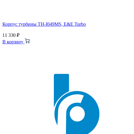
Корпус турбины TH-I049MS, E&E Turbo
11 330
₽
В корзину