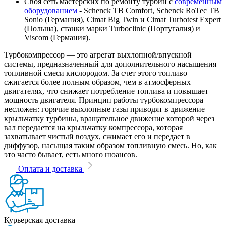
Своя сеть мастерских по ремонту турбин с
современным
оборудованием
- Schenck TB Comfort, Schenck RoTec TB
Sonio (Германия), Cimat Big Twin и Cimat Turbotest Expert
(Польша), станки марки Turboclinic (Португалия) и
Viscom (Германия).
Турбокомпрессор — это агрегат выхлопной/впускной
системы, предназначенный для дополнительного насыщения
топливной смеси кислородом. За счет этого топливо
сжигается более полным образом, чем в атмосферных
двигателях, что снижает потребление топлива и повышает
мощность двигателя. Принцип работы турбокомпрессора
несложен: горячие выхлопные газы приводят в движение
крыльчатку турбины, вращательное движение которой через
вал передается на крыльчатку компрессора, которая
захватывает чистый воздух, сжимает его и передает в
диффузор, насыщая таким образом топливную смесь. Но, как
это часто бывает, есть много нюансов.
Оплата и доставка
Курьерская доставка