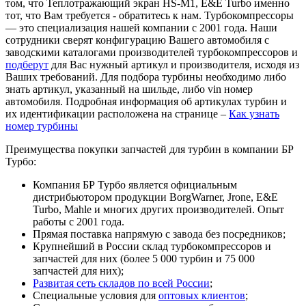
том, что Теплотражающий экран HS-M1, E&E Turbo именно
тот, что Вам требуется - обратитесь к нам. Турбокомпрессоры
— это специализация нашей компании с 2001 года. Наши
сотрудники сверят конфигурацию Вашего автомобиля с
заводскими каталогами производителей турбокомпрессоров и
подберут
для Вас нужный артикул и производителя, исходя из
Ваших требований. Для подбора турбины необходимо либо
знать артикул, указанный на шильде, либо vin номер
автомобиля. Подробная информация об артикулах турбин и
их идентификации расположена на странице –
Как узнать
номер турбины
Преимущества покупки запчастей для турбин в компании БР
Турбо:
Компания БР Турбо является официальным
дистрибьютором продукции BorgWarner, Jrone, E&E
Turbo, Mahle и многих других производителей. Опыт
работы с 2001 года.
Прямая поставка напрямую с завода без посредников;
Крупнейший в России склад турбокомпрессоров и
запчастей для них (более 5 000 турбин и 75 000
запчастей для них);
Развитая сеть складов по всей России
;
Специальные условия для
оптовых клиентов
;