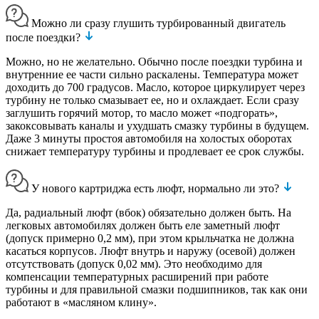
Можно ли сразу глушить турбированный двигатель
после поездки?
Можно, но не желательно. Обычно после поездки турбина и
внутренние ее части сильно раскалены. Температура может
доходить до 700 градусов. Масло, которое циркулирует через
турбину не только смазывает ее, но и охлаждает. Если сразу
заглушить горячий мотор, то масло может «подгорать»,
закоксовывать каналы и ухудшать смазку турбины в будущем.
Даже 3 минуты простоя автомобиля на холостых оборотах
снижает температуру турбины и продлевает ее срок службы.
У нового картриджа есть люфт, нормально ли это?
Да, радиальный люфт (вбок) обязательно должен быть. На
легковых автомобилях должен быть еле заметный люфт
(допуск примерно 0,2 мм), при этом крыльчатка не должна
касаться корпусов. Люфт внутрь и наружу (осевой) должен
отсутствовать (допуск 0,02 мм). Это необходимо для
компенсации температурных расширений при работе
турбины и для правильной смазки подшипников, так как они
работают в «масляном клину».