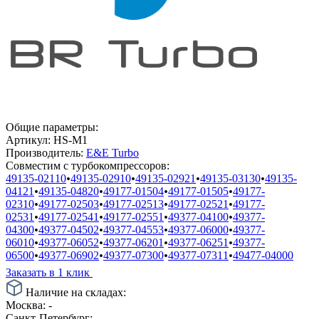
Общие параметры:
Артикул:
HS-M1
Производитель:
E&E Turbo
Совместим с турбокомпрессоров:
49135-02110
•
49135-02910
•
49135-02921
•
49135-03130
•
49135-
04121
•
49135-04820
•
49177-01504
•
49177-01505
•
49177-
02310
•
49177-02503
•
49177-02513
•
49177-02521
•
49177-
02531
•
49177-02541
•
49177-02551
•
49377-04100
•
49377-
04300
•
49377-04502
•
49377-04553
•
49377-06000
•
49377-
06010
•
49377-06052
•
49377-06201
•
49377-06251
•
49377-
06500
•
49377-06902
•
49377-07300
•
49377-07311
•
49477-04000
Заказать в 1 клик
Наличие на складах:
Москва:
-
Санкт-Петербург:
-