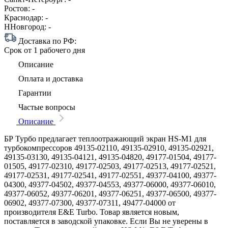
Ростов:
-
Краснодар:
-
ННовгород:
-
Доставка по РФ:
Срок
от 1 рабочего дня
Описание
Оплата и доставка
Гарантии
Частые вопросы
Описание
БР Турбо предлагает теплоотражающий экран HS-M1 для
турбокомпрессоров 49135-02110, 49135-02910, 49135-02921,
49135-03130, 49135-04121, 49135-04820, 49177-01504, 49177-
01505, 49177-02310, 49177-02503, 49177-02513, 49177-02521,
49177-02531, 49177-02541, 49177-02551, 49377-04100, 49377-
04300, 49377-04502, 49377-04553, 49377-06000, 49377-06010,
49377-06052, 49377-06201, 49377-06251, 49377-06500, 49377-
06902, 49377-07300, 49377-07311, 49477-04000 от
производителя E&E Turbo. Товар является новым,
поставляется в заводской упаковке. Если Вы не уверены в