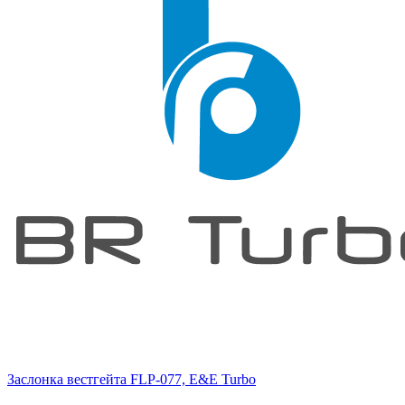
Заслонка вестгейта FLP-077, E&E Turbo