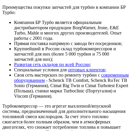
Преимущества покупки запчастей для турбин в компании БР
Турбо:
Компания БР Турбо является официальным
дистрибьютором продукции BorgWarner, Jrone, E&E
Turbo, Mahle и многих других производителей. Опыт
работы с 2001 года.
Прямая поставка напрямую с завода без посредников;
Крупнейший в России склад турбокомпрессоров и
запчастей для них (более 5 000 турбин и 75 000
запчастей для них);
Развитая сеть складов по всей России
;
Специальные условия для
оптовых клиентов
;
Своя сеть мастерских по ремонту турбин с
современным
оборудованием
- Schenck TB Comfort, Schenck RoTec TB
Sonio (Германия), Cimat Big Twin и Cimat Turbotest Expert
(Польша), станки марки Turboclinic (Португалия) и
Viscom (Германия).
Турбокомпрессор — это агрегат выхлопной/впускной
системы, предназначенный для дополнительного насыщения
топливной смеси кислородом. За счет этого топливо
сжигается более полным образом, чем в атмосферных
двигателях, что снижает потребление топлива и повышает