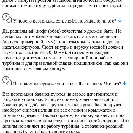
Даже 3 минуты простоя автомобиля на холостых оборотах
снижает температуру турбины и продлевает ее срок службы.
У нового картриджа есть люфт, нормально ли это?
Да, радиальный люфт (вбок) обязательно должен быть. На
легковых автомобилях должен быть еле заметный люфт
(допуск примерно 0,2 мм), при этом крыльчатка не должна
касаться корпусов. Люфт внутрь и наружу (осевой) должен
отсутствовать (допуск 0,02 мм). Это необходимо для
компенсации температурных расширений при работе
турбины и для правильной смазки подшипников, так как они
работают в «масляном клину».
На новом картридже спилена гайка на валу. Что это?
Все картриджи балансируются на заводе изготовителя и
готовы к установке. Если, например, колесо автомобиля
балансируют добавляя грузики, то картридж балансируют
наоборот снимая излишний вес с гайки и крыльчаток с
помощью дремеля. Таким образом, на гайке, на валу или на
крыльчатке часто видны следы запилов с одной стороны. Эти
запилы не влияют на работу турбины, а отбалансированый
картридж будет работать долгие годы.