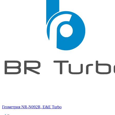
Геометрия NR-N092R, E&E Turbo