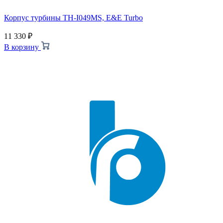
Корпус турбины TH-I049MS, E&E Turbo
11 330
₽
В корзину