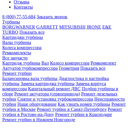
Отзывы
Контакты
8 (800) 77-55-684
Заказать звонок
Турбины
BORGWARNER
GARRETT
MITSUBISHI
JRONE
E&E
TURBO
Показать все
Картриджи турбины
Валы турбины
Колеса компрессора
Ремкомплекты
Все запчасти
Картридж турбины
Вал
Колесо компрессора
Ремкомплект
Актуатор турбокомпрессора
Геометрия
Показать все
Ремонт турбин
Балансировка вала турбины
Диагностика и настройка
турбины
Замена картриджа турбины
Замена корпуса
компрессора
Капитальный ремонт ДВС
Подбор турбины в
сборе
Ремонт актуатора (сервопривода)
Ремонт дизельных
турбин
Снятие и установка турбокомпрессора
Неисправности
турбин
Наше оборудование
Как узнать номер турбины
Ремонт
турбин в Москве
Ремонт турбин в Санкт-Петербурге
Ремонт
турбин в Ростове-на-Дону
Ремонт турбин в Краснодаре
Ремонт турбин в Нижнем Новгороде