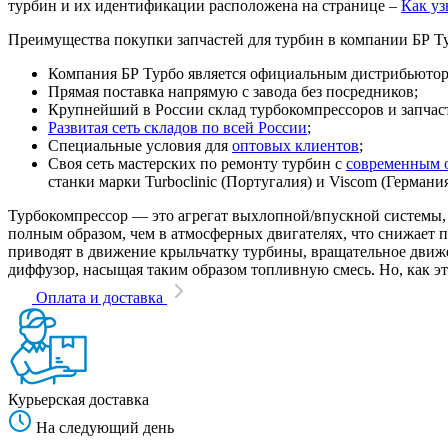
турбин и их идентификации расположена на странице –
Как уз
Преимущества покупки запчастей для турбин в компании БР Т
Компания БР Турбо является официальным дистрибьютором
Прямая поставка напрямую с завода без посредников;
Крупнейший в России склад турбокомпрессоров и запчасте
Развитая сеть складов по всей России
;
Специальные условия для
оптовых клиентов
;
Своя сеть мастерских по ремонту турбин с
современным 
станки марки Turboclinic (Португалия) и Viscom (Германи
Турбокомпрессор — это агрегат выхлопной/впускной системы, 
полным образом, чем в атмосферных двигателях, что снижает
приводят в движение крыльчатку турбины, вращательное движен
диффузор, насыщая таким образом топливную смесь. Но, как эт
Оплата и доставка
Курьерская доставка
На следующий день