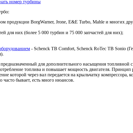
нать номер турбины
урбо:
 продукции BorgWarner, Jrone, E&E Turbo, Mahle и многих дру
й для них (более 5 000 турбин и 75 000 запчастей для них);
оборудованием
- Schenck TB Comfort, Schenck RoTec TB Sonio (Гер
я).
предназначенный для дополнительного насыщения топливной сме
 потребление топлива и повышает мощность двигателя. Принцип 
ие которой через вал передается на крыльчатку компрессора, ко
о часто бывает, есть много нюансов.