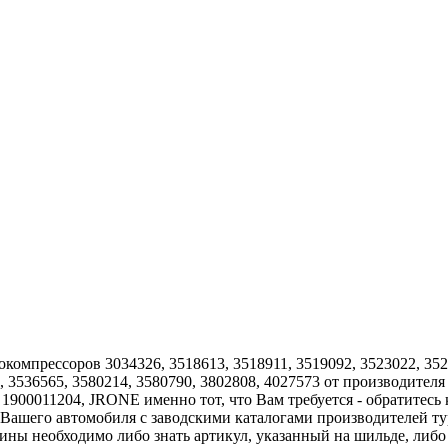
омпрессоров 3034326, 3518613, 3518911, 3519092, 3523022, 3523
9, 3536565, 3580214, 3580790, 3802808, 4027573 от производител
 1900011204, JRONE именно тот, что Вам требуется - обратитес
 Вашего автомобиля с заводскими каталогами производителей т
бины необходимо либо знать артикул, указанный на шильде, либ