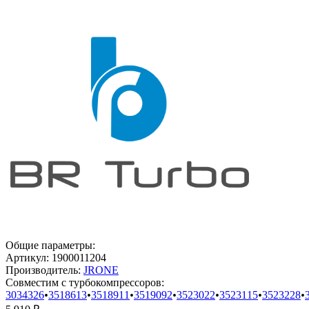
Общие параметры:
Артикул:
1900011204
Производитель:
JRONE
Совместим с турбокомпрессоров:
3034326
•
3518613
•
3518911
•
3519092
•
3523022
•
3523115
•
3523228
•