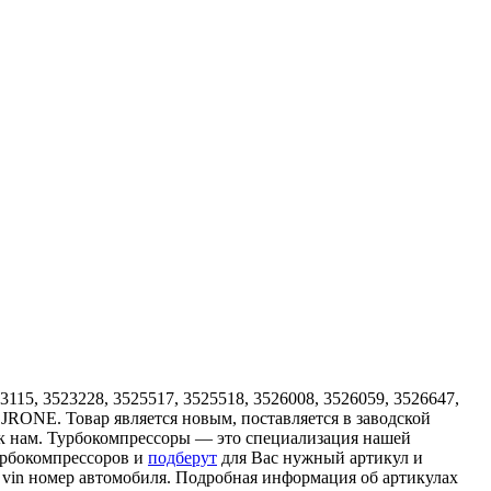
115, 3523228, 3525517, 3525518, 3526008, 3526059, 3526647,
я JRONE. Товар является новым, поставляется в заводской
ь к нам. Турбокомпрессоры — это специализация нашей
урбокомпрессоров и
подберут
для Вас нужный артикул и
о vin номер автомобиля. Подробная информация об артикулах