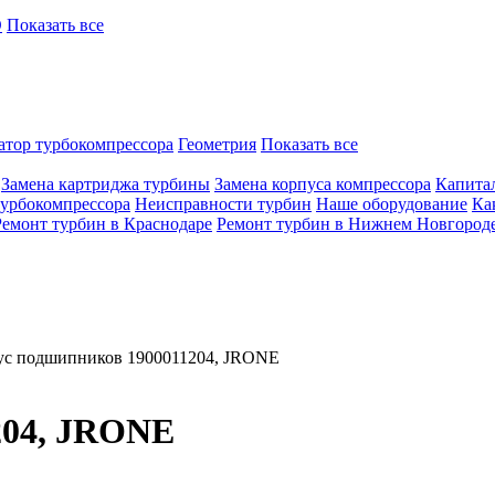
O
Показать все
атор турбокомпрессора
Геометрия
Показать все
Замена картриджа турбины
Замена корпуса компрессора
Капита
турбокомпрессора
Неисправности турбин
Наше оборудование
Ка
Ремонт турбин в Краснодаре
Ремонт турбин в Нижнем Новгород
ус подшипников 1900011204, JRONE
204, JRONE