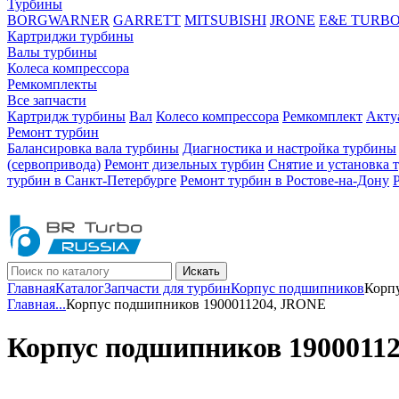
Турбины
BORGWARNER
GARRETT
MITSUBISHI
JRONE
E&E TURB
Картриджи турбины
Валы турбины
Колеса компрессора
Ремкомплекты
Все запчасти
Картридж турбины
Вал
Колесо компрессора
Ремкомплект
Акту
Ремонт турбин
Балансировка вала турбины
Диагностика и настройка турбины
(сервопривода)
Ремонт дизельных турбин
Снятие и установка 
турбин в Санкт-Петербурге
Ремонт турбин в Ростове-на-Дону
Искать
Главная
Каталог
Запчасти для турбин
Корпус подшипников
Корп
Главная
...
Корпус подшипников 1900011204, JRONE
Корпус подшипников 1900011