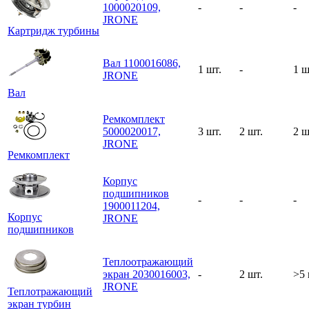
1000020109,
-
-
-
JRONE
Картридж турбины
Вал 1100016086,
1 шт.
-
1 ш
JRONE
Вал
Ремкомплект
5000020017,
3 шт.
2 шт.
2 ш
JRONE
Ремкомплект
Корпус
подшипников
-
-
-
1900011204,
Корпус
JRONE
подшипников
Теплоотражающий
экран 2030016003,
-
2 шт.
>5 
JRONE
Теплотражающий
экран турбин