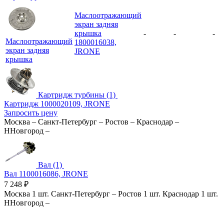
Маслоотражающий
экран задняя
крышка
-
-
-
Маслоотражающий
1800016038,
экран задняя
JRONE
крышка
Картридж турбины (1)
Картридж 1000020109, JRONE
Запросить цену
Москва
–
Санкт-Петербург
–
Ростов
–
Краснодар
–
ННовгород
–
Вал (1)
Вал 1100016086, JRONE
7 248
₽
Москва
1 шт.
Санкт-Петербург
–
Ростов
1 шт.
Краснодар
1 шт.
ННовгород
–