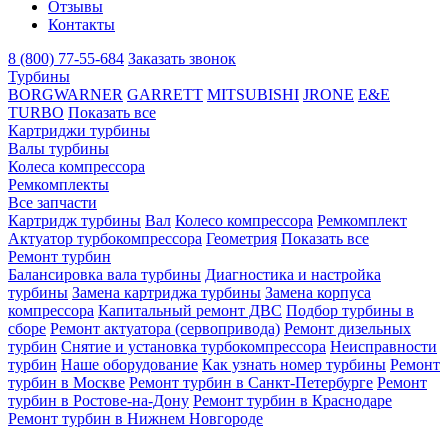
Отзывы
Контакты
8 (800) 77-55-684
Заказать звонок
Турбины
BORGWARNER
GARRETT
MITSUBISHI
JRONE
E&E
TURBO
Показать все
Картриджи турбины
Валы турбины
Колеса компрессора
Ремкомплекты
Все запчасти
Картридж турбины
Вал
Колесо компрессора
Ремкомплект
Актуатор турбокомпрессора
Геометрия
Показать все
Ремонт турбин
Балансировка вала турбины
Диагностика и настройка
турбины
Замена картриджа турбины
Замена корпуса
компрессора
Капитальный ремонт ДВС
Подбор турбины в
сборе
Ремонт актуатора (сервопривода)
Ремонт дизельных
турбин
Снятие и установка турбокомпрессора
Неисправности
турбин
Наше оборудование
Как узнать номер турбины
Ремонт
турбин в Москве
Ремонт турбин в Санкт-Петербурге
Ремонт
турбин в Ростове-на-Дону
Ремонт турбин в Краснодаре
Ремонт турбин в Нижнем Новгороде