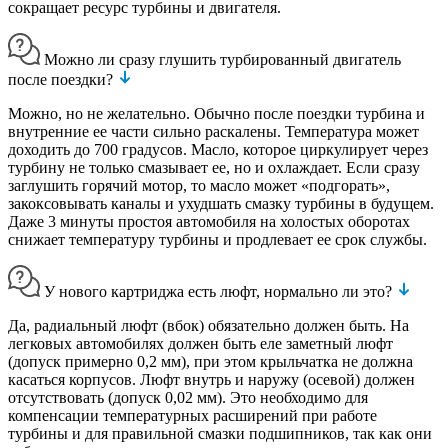
сокращает ресурс турбины и двигателя.
Можно ли сразу глушить турбированный двигатель
после поездки?
Можно, но не желательно. Обычно после поездки турбина и
внутренние ее части сильно раскалены. Температура может
доходить до 700 градусов. Масло, которое циркулирует через
турбину не только смазывает ее, но и охлаждает. Если сразу
заглушить горячий мотор, то масло может «подгорать»,
закоксовывать каналы и ухудшать смазку турбины в будущем.
Даже 3 минуты простоя автомобиля на холостых оборотах
снижает температуру турбины и продлевает ее срок службы.
У нового картриджа есть люфт, нормально ли это?
Да, радиальный люфт (вбок) обязательно должен быть. На
легковых автомобилях должен быть еле заметный люфт
(допуск примерно 0,2 мм), при этом крыльчатка не должна
касаться корпусов. Люфт внутрь и наружу (осевой) должен
отсутствовать (допуск 0,02 мм). Это необходимо для
компенсации температурных расширений при работе
турбины и для правильной смазки подшипников, так как они