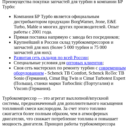
Преимущества покупки запчастей для турбин в компании БР
Турбо:
Компания БР Турбо является официальным
дистрибьютором продукции BorgWarner, Jrone, E&E
Turbo, Mahle и многих других производителей. Опыт
работы с 2001 года.
Прямая поставка напрямую с завода без посредников;
Крупнейший в России склад турбокомпрессоров и
запчастей для них (более 5 000 турбин и 75 000
запчастей для них);
Развитая сеть складов по всей России
;
Специальные условия для
оптовых клиентов
;
Своя сеть мастерских по ремонту турбин с
современным
оборудованием
- Schenck TB Comfort, Schenck RoTec TB
Sonio (Германия), Cimat Big Twin и Cimat Turbotest Expert
(Польша), станки марки Turboclinic (Португалия) и
Viscom (Германия).
Турбокомпрессор — это агрегат выхлопной/впускной
системы, предназначенный для дополнительного насыщения
топливной смеси кислородом. За счет этого топливо
сжигается более полным образом, чем в атмосферных
двигателях, что снижает потребление топлива и повышает
мощность двигателя. Принцип работы турбокомпрессора