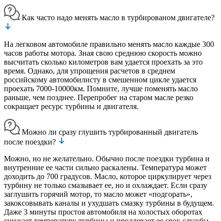
Как часто надо менять масло в турбированом двигателе?
На легковом автомобиле правильно менять масло каждые 300
часов работы мотора. Зная свою среднюю скорость можно
высчитать сколько километров вам удается проехать за это
время. Однако, для упрощения расчетов в среднем
российскому автомобилисту в смешенном цикле удается
проехать 7000-10000км. Помните, лучше поменять масло
раньше, чем позднее. Перепробег на старом масле резко
сокращает ресурс турбины и двигателя.
Можно ли сразу глушить турбированный двигатель
после поездки?
Можно, но не желательно. Обычно после поездки турбина и
внутренние ее части сильно раскалены. Температура может
доходить до 700 градусов. Масло, которое циркулирует через
турбину не только смазывает ее, но и охлаждает. Если сразу
заглушить горячий мотор, то масло может «подгорать»,
закоксовывать каналы и ухудшать смазку турбины в будущем.
Даже 3 минуты простоя автомобиля на холостых оборотах
снижает температуру турбины и продлевает ее срок службы.