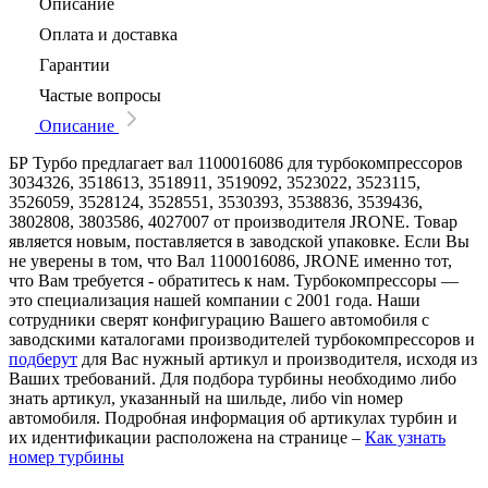
Описание
Оплата и доставка
Гарантии
Частые вопросы
Описание
БР Турбо предлагает вал 1100016086 для турбокомпрессоров
3034326, 3518613, 3518911, 3519092, 3523022, 3523115,
3526059, 3528124, 3528551, 3530393, 3538836, 3539436,
3802808, 3803586, 4027007 от производителя JRONE. Товар
является новым, поставляется в заводской упаковке. Если Вы
не уверены в том, что Вал 1100016086, JRONE именно тот,
что Вам требуется - обратитесь к нам. Турбокомпрессоры —
это специализация нашей компании с 2001 года. Наши
сотрудники сверят конфигурацию Вашего автомобиля с
заводскими каталогами производителей турбокомпрессоров и
подберут
для Вас нужный артикул и производителя, исходя из
Ваших требований. Для подбора турбины необходимо либо
знать артикул, указанный на шильде, либо vin номер
автомобиля. Подробная информация об артикулах турбин и
их идентификации расположена на странице –
Как узнать
номер турбины