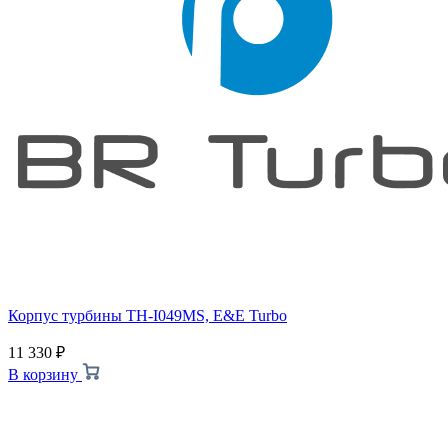
Корпус турбины TH-I049MS, E&E Turbo
11 330
₽
В корзину