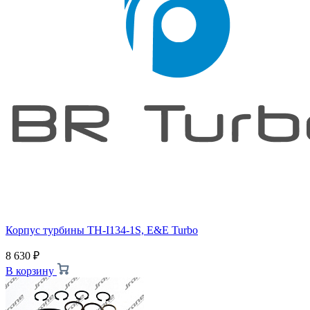
Корпус турбины TH-I134-1S, E&E Turbo
8 630
₽
В корзину