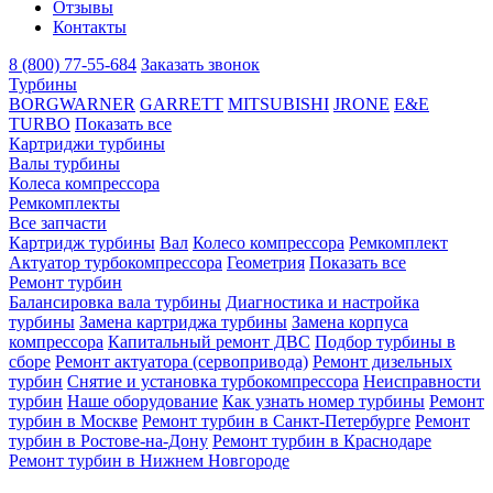
Отзывы
Контакты
8 (800) 77-55-684
Заказать звонок
Турбины
BORGWARNER
GARRETT
MITSUBISHI
JRONE
E&E
TURBO
Показать все
Картриджи турбины
Валы турбины
Колеса компрессора
Ремкомплекты
Все запчасти
Картридж турбины
Вал
Колесо компрессора
Ремкомплект
Актуатор турбокомпрессора
Геометрия
Показать все
Ремонт турбин
Балансировка вала турбины
Диагностика и настройка
турбины
Замена картриджа турбины
Замена корпуса
компрессора
Капитальный ремонт ДВС
Подбор турбины в
сборе
Ремонт актуатора (сервопривода)
Ремонт дизельных
турбин
Снятие и установка турбокомпрессора
Неисправности
турбин
Наше оборудование
Как узнать номер турбины
Ремонт
турбин в Москве
Ремонт турбин в Санкт-Петербурге
Ремонт
турбин в Ростове-на-Дону
Ремонт турбин в Краснодаре
Ремонт турбин в Нижнем Новгороде