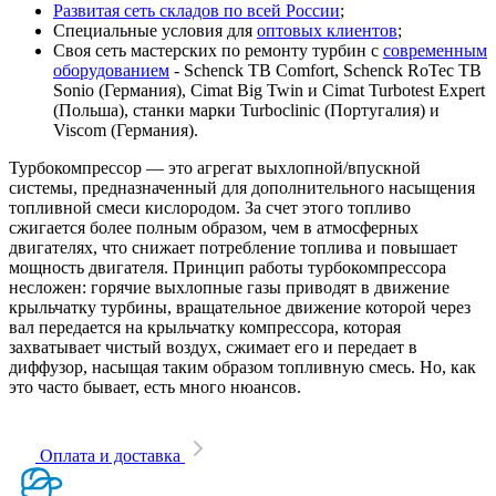
Развитая сеть складов по всей России
;
Специальные условия для
оптовых клиентов
;
Своя сеть мастерских по ремонту турбин с
современным
оборудованием
- Schenck TB Comfort, Schenck RoTec TB
Sonio (Германия), Cimat Big Twin и Cimat Turbotest Expert
(Польша), станки марки Turboclinic (Португалия) и
Viscom (Германия).
Турбокомпрессор — это агрегат выхлопной/впускной
системы, предназначенный для дополнительного насыщения
топливной смеси кислородом. За счет этого топливо
сжигается более полным образом, чем в атмосферных
двигателях, что снижает потребление топлива и повышает
мощность двигателя. Принцип работы турбокомпрессора
несложен: горячие выхлопные газы приводят в движение
крыльчатку турбины, вращательное движение которой через
вал передается на крыльчатку компрессора, которая
захватывает чистый воздух, сжимает его и передает в
диффузор, насыщая таким образом топливную смесь. Но, как
это часто бывает, есть много нюансов.
Оплата и доставка