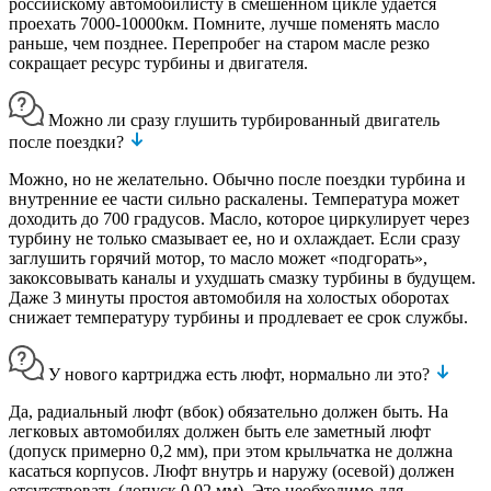
российскому автомобилисту в смешенном цикле удается
проехать 7000-10000км. Помните, лучше поменять масло
раньше, чем позднее. Перепробег на старом масле резко
сокращает ресурс турбины и двигателя.
Можно ли сразу глушить турбированный двигатель
после поездки?
Можно, но не желательно. Обычно после поездки турбина и
внутренние ее части сильно раскалены. Температура может
доходить до 700 градусов. Масло, которое циркулирует через
турбину не только смазывает ее, но и охлаждает. Если сразу
заглушить горячий мотор, то масло может «подгорать»,
закоксовывать каналы и ухудшать смазку турбины в будущем.
Даже 3 минуты простоя автомобиля на холостых оборотах
снижает температуру турбины и продлевает ее срок службы.
У нового картриджа есть люфт, нормально ли это?
Да, радиальный люфт (вбок) обязательно должен быть. На
легковых автомобилях должен быть еле заметный люфт
(допуск примерно 0,2 мм), при этом крыльчатка не должна
касаться корпусов. Люфт внутрь и наружу (осевой) должен
отсутствовать (допуск 0,02 мм). Это необходимо для