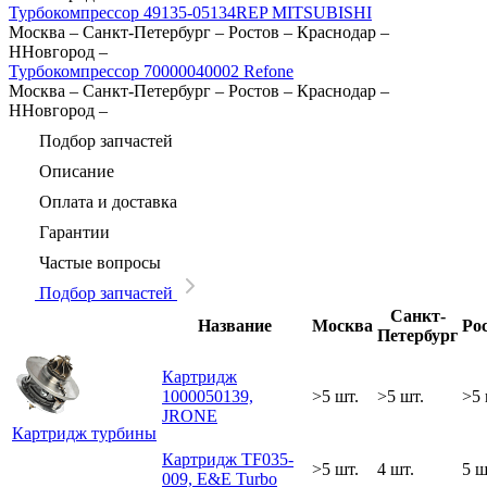
Турбокомпрессор 49135-05134REP MITSUBISHI
Москва
–
Санкт-Петербург
–
Ростов
–
Краснодар
–
ННовгород
–
Турбокомпрессор 70000040002 Refone
Москва
–
Санкт-Петербург
–
Ростов
–
Краснодар
–
ННовгород
–
Подбор запчастей
Описание
Оплата и доставка
Гарантии
Частые вопросы
Подбор запчастей
Санкт-
Название
Москва
Ро
Петербург
Картридж
1000050139,
>5 шт.
>5 шт.
>5 
JRONE
Картридж турбины
Картридж TF035-
>5 шт.
4 шт.
5 ш
009, E&E Turbo