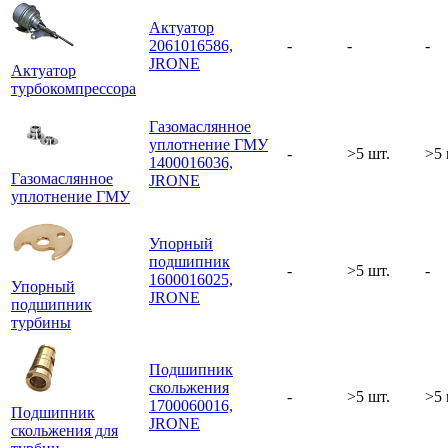
Актуатор
2061016586,
-
-
-
JRONE
Актуатор
турбокомпрессора
Газомаслянное
уплотнение ГМУ
-
>5 шт.
>5 
1400016036,
Газомаслянное
JRONE
уплотнение ГМУ
Упорный
подшипник
-
>5 шт.
-
1600016025,
Упорный
JRONE
подшипник
турбины
Подшипник
скольжения
-
>5 шт.
>5 
1700060016,
Подшипник
JRONE
скольжения для