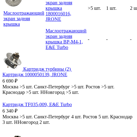
экран задняя
крышка
>5 шт.
1 шт.
2 ш
Маслоотражающий
1800016016,
экран задняя
JRONE
крышка
Маслоотражающий
экран задняя
-
-
-
крышка BP-M4-1,
E&E Turbo
Картридж турбины (2)
Картридж 1000050139, JRONE
6 690
₽
Москва
>5 шт.
Санкт-Петербург
>5 шт.
Ростов
>5 шт.
Краснодар
>5 шт.
ННовгород
>5 шт.
Картридж TF035-009, E&E Turbo
6 340
₽
Москва
>5 шт.
Санкт-Петербург
4 шт.
Ростов
5 шт.
Краснодар
3 шт.
ННовгород
2 шт.