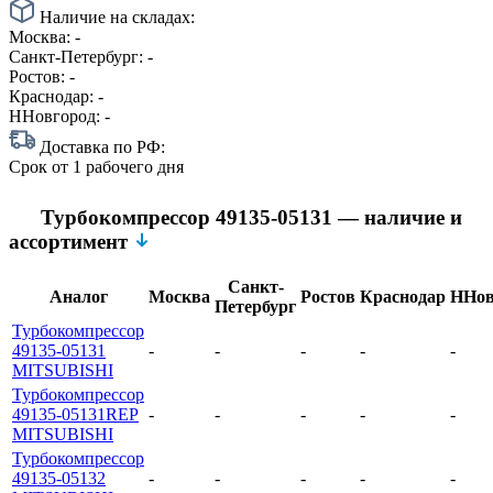
Наличие на складах:
Москва:
-
Санкт-Петербург:
-
Ростов:
-
Краснодар:
-
ННовгород:
-
Доставка по РФ:
Срок
от 1 рабочего дня
Турбокомпрессор 49135-05131 — наличие и
ассортимент
Санкт-
Аналог
Москва
Ростов
Краснодар
ННов
Петербург
Турбокомпрессор
49135-05131
-
-
-
-
-
MITSUBISHI
Турбокомпрессор
49135-05131REP
-
-
-
-
-
MITSUBISHI
Турбокомпрессор
49135-05132
-
-
-
-
-