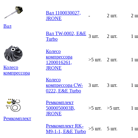
Вал 1100030027,
-
2 шт.
2 ш
JRONE
Вал
Вал TW-0002, E&E
3 шт.
2 шт.
1 ш
Turbo
Колесо
компрессора
>5 шт.
2 шт.
1 ш
1200016261,
Колесо
JRONE
компрессора
Колесо
компрессора CW-
3 шт.
3 шт.
1 ш
0222, E&E Turbo
Ремкомплект
5000050003B,
>5 шт.
>5 шт.
1 ш
JRONE
Ремкомплект
Ремкомплект RK-
>5 шт.
5 шт.
1 ш
M9-1-1, E&E Turbo