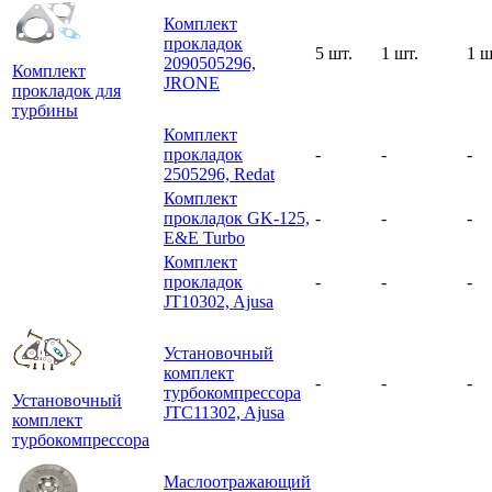
Комплект
прокладок
5 шт.
1 шт.
1 ш
2090505296,
Комплект
JRONE
прокладок для
турбины
Комплект
прокладок
-
-
-
2505296, Redat
Комплект
прокладок GK-125,
-
-
-
E&E Turbo
Комплект
прокладок
-
-
-
JT10302, Ajusa
Установочный
комплект
-
-
-
турбокомпрессора
Установочный
JTC11302, Ajusa
комплект
турбокомпрессора
Маслоотражающий