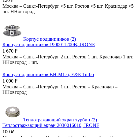
120
₽
Москва
–
Санкт-Петербург
>5 шт.
Ростов
>5 шт.
Краснодар
>5
шт.
ННовгород
–
Корпус подшипников (2)
Корпус подшипников 1900011200B, JRONE
1 670
₽
Москва
–
Санкт-Петербург
2 шт.
Ростов
1 шт.
Краснодар
1 шт.
ННовгород
1 шт.
Корпус подшипников BH-M1-6, E&E Turbo
1 090
₽
Москва
–
Санкт-Петербург
1 шт.
Ростов
–
Краснодар
–
ННовгород
–
Теплотражающий экран турбин (2)
Теплоотражающий экран 2030016010, JRONE
100
₽