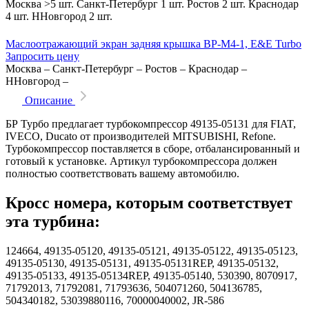
Москва
>5 шт.
Санкт-Петербург
1 шт.
Ростов
2 шт.
Краснодар
4 шт.
ННовгород
2 шт.
Маслоотражающий экран задняя крышка BP-M4-1, E&E Turbo
Запросить цену
Москва
–
Санкт-Петербург
–
Ростов
–
Краснодар
–
ННовгород
–
Описание
БР Турбо предлагает турбокомпрессор 49135-05131 для FIAT,
IVECO, Ducato от производителей MITSUBISHI, Refone.
Турбокомпрессор поставляется в сборе, отбалансированный и
готовый к установке. Артикул турбокомпрессора должен
полностью соответствовать вашему автомобилю.
Кросс номера, которым соответствует
эта турбина:
124664, 49135-05120, 49135-05121, 49135-05122, 49135-05123,
49135-05130, 49135-05131, 49135-05131REP, 49135-05132,
49135-05133, 49135-05134REP, 49135-05140, 530390, 8070917,
71792013, 71792081, 71793636, 504071260, 504136785,
504340182, 53039880116, 70000040002, JR-586