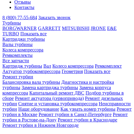
Отзывы
Контакты
8 (800) 77-55-684
Заказать звонок
Турбины
BORGWARNER
GARRETT
MITSUBISHI
JRONE
E&E
TURBO
Показать все
Картриджи турбины
Валы турбины
Колеса компрессора
Ремкомплекты
Все запчасти
Картридж турбины
Вал
Колесо компрессора
Ремкомплект
Актуатор турбокомпрессора
Геометрия
Показать все
Ремонт турбин
Балансировка вала турбины
Диагностика и настройка
турбины
Замена картриджа турбины
Замена корпуса
компрессора
Капитальный ремонт ДВС
Подбор турбины в
сборе
Ремонт актуатора (сервопривода)
Ремонт дизельных
турбин
Снятие и установка турбокомпрессора
Неисправности
турбин
Наше оборудование
Как узнать номер турбины
Ремонт
турбин в Москве
Ремонт турбин в Санкт-Петербурге
Ремонт
турбин в Ростове-на-Дону
Ремонт турбин в Краснодаре
Ремонт турбин в Нижнем Новгороде