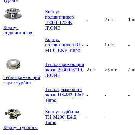
турбин
Корпус
подшипников
-
2 шт.
1 ш
1900011200B,
Корпус
JRONE
подшипников
Корпус
подшипников BH-
-
1 шт.
-
M1-6, E&E Turbo
Теплоотражающий
экран 2030016010,
2 шт.
>5 шт.
4 ш
JRONE
Теплотражающий
экран турбин
Теплотражающий
экран HS-M3, E&E
-
-
-
Turbo
Корпус турбины
TH-M206, E&E
-
-
-
Turbo
Корпус турбины