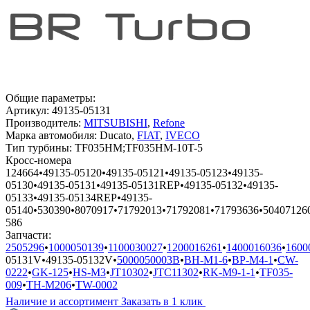
Общие параметры:
Артикул:
49135-05131
Производитель:
MITSUBISHI
,
Refone
Марка автомобиля:
Ducato,
FIAT
,
IVECO
Тип турбины:
TF035HM;TF035HM-10T-5
Кросс-номера
124664
•
49135-05120
•
49135-05121
•
49135-05123
•
49135-
05130
•
49135-05131
•
49135-05131REP
•
49135-05132
•
49135-
05133
•
49135-05134REP
•
49135-
05140
•
530390
•
8070917
•
71792013
•
71792081
•
71793636
•
50407126
586
Запчасти:
2505296
•
1000050139
•
1100030027
•
1200016261
•
1400016036
•
1600
05131V
•
49135-05132V
•
5000050003B
•
BH-M1-6
•
BP-M4-1
•
CW-
0222
•
GK-125
•
HS-M3
•
JT10302
•
JTC11302
•
RK-M9-1-1
•
TF035-
009
•
TH-M206
•
TW-0002
Наличие и ассортимент
Заказать в 1 клик