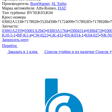
Производитель:
BorgWarner
,
SL Turbo
Марка автомобиля:
Alfa-Romeo,
FIAT
Тип турбины:
BV50;K03;K04
Кросс-номера
03002A1338
•
7178928
•
55204598
•
71724099
•
71789285
•
71789286
•
7
Запчасти:
03001A2359
•
03001A2943
•
03003A1764
•
03004314
•
03004718
•
030
K10-5-1
•
BP-K1-4
•
CW-0223
•
GK-431
•
HS-K014-1
•
K04-025
•
NR-N0
Запросить цену
Перейти
Заказать в 1 клик
Список турбин и их наличие
Список т