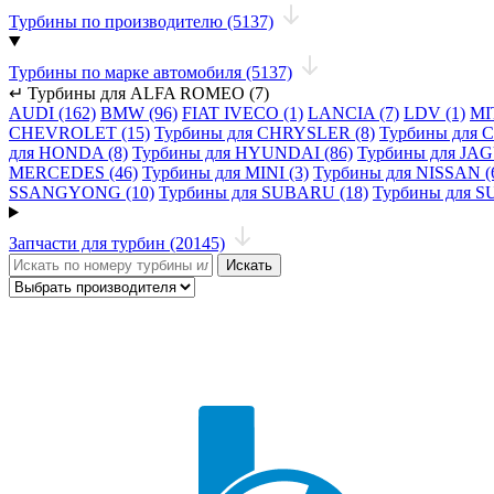
Турбины по производителю (5137)
Турбины по марке автомобиля (5137)
↵
Турбины для ALFA ROMEO (7)
AUDI (162)
BMW (96)
FIAT IVECO (1)
LANCIA (7)
LDV (1)
MI
CHEVROLET (15)
Турбины для CHRYSLER (8)
Турбины для 
для HONDA (8)
Турбины для HYUNDAI (86)
Турбины для JAG
MERCEDES (46)
Турбины для MINI (3)
Турбины для NISSAN (
SSANGYONG (10)
Турбины для SUBARU (18)
Турбины для S
Запчасти для турбин (20145)
Искать