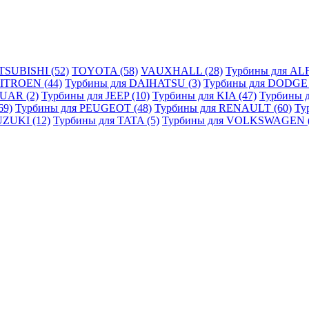
TSUBISHI (52)
TOYOTA (58)
VAUXHALL (28)
Турбины для AL
CITROEN (44)
Турбины для DAIHATSU (3)
Турбины для DODGE 
UAR (2)
Турбины для JEEP (10)
Турбины для KIA (47)
Турбины 
69)
Турбины для PEUGEOT (48)
Турбины для RENAULT (60)
Ту
UZUKI (12)
Турбины для TATA (5)
Турбины для VOLKSWAGEN (