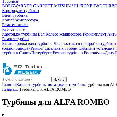
Турбины
BORGWARNER
GARRETT
MITSUBISHI
JRONE
E&E TURB
Картриджи турбины
Валы турбины
Колеса компрессора
Ремкомплекты
Все запчасти
Картридж турбины
Вал
Колесо компрессора
Ремкомплект
Акту
Ремонт турбин
Балансировка вала турбины
Диагностика и настройка турбины
(сервопривода)
Ремонт дизельных турбин
Снятие и установка 
турбин в Санкт-Петербурге
Ремонт турбин в Ростове-на-Дону
Искать
Главная
Каталог
Турбины по марке автомобиля
Турбины для A
Главная
...
Турбины для ALFA ROMEO
Турбины для ALFA ROMEO