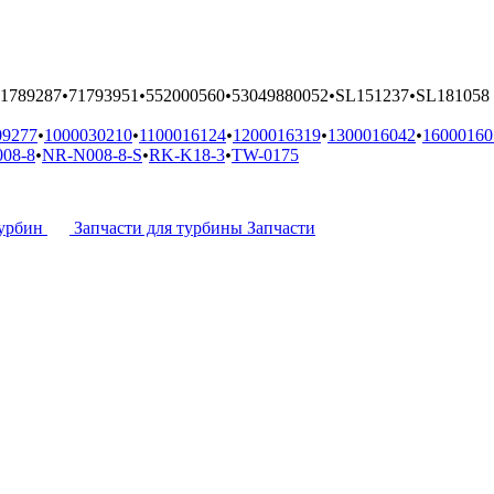
1789287
•
71793951
•
552000560
•
53049880052
•
SL151237
•
SL181058
09277
•
1000030210
•
1100016124
•
1200016319
•
1300016042
•
16000160
08-8
•
NR-N008-8-S
•
RK-K18-3
•
TW-0175
урбин
Запчасти для турбины
Запчасти