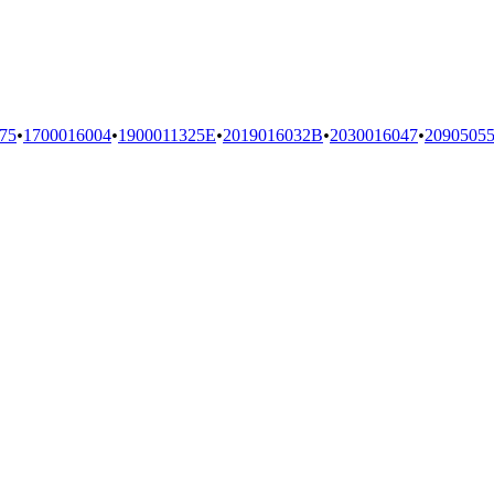
75
•
1700016004
•
1900011325E
•
2019016032B
•
2030016047
•
2090505