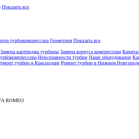
O
Показать все
атор турбокомпрессора
Геометрия
Показать все
Замена картриджа турбины
Замена корпуса компрессора
Капита
турбокомпрессора
Неисправности турбин
Наше оборудование
Ка
Ремонт турбин в Краснодаре
Ремонт турбин в Нижнем Новгород
LFA ROMEO