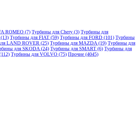
FA ROMEO (7)
Турбины для Chery (3)
Турбины для
(13)
Турбины для FIAT (59)
Турбины для FORD (101)
Турбины
для LAND ROVER (25)
Турбины для MAZDA (19)
Турбины для
рбины для SKODA (24)
Турбины для SMART (6)
Турбины для
112)
Турбины для VOLVO (75)
Прочие (4045)