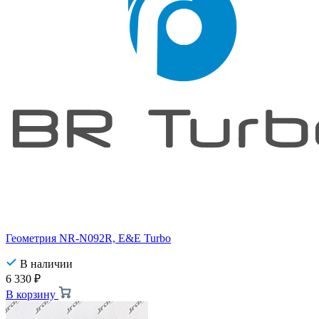
Геометрия NR-N092R, E&E Turbo
В наличии
6 330
₽
В корзину