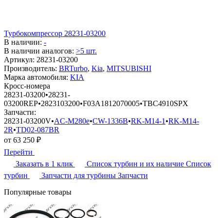
Турбокомпрессор 28231-03200
В наличии:
-
В наличии аналогов:
>5 шт.
Артикул:
28231-03200
Производитель:
BRTurbo
,
Kia
,
MITSUBISHI
Марка автомобиля:
KIA
Кросс-номера
28231-03200
•
28231-
03200REP
•
2823103200
•
F03A1812070005
•
TBC4910SPX
Запчасти:
28231-03200V
•
AC-M280e
•
CW-1336B
•
RK-M14-1
•
RK-M14-
2R
•
TD02-087BR
от
63 250
₽
Перейти
Заказать в 1 клик
Список турбин и их наличие
Список
турбин
Запчасти для турбины
Запчасти
Популярные товары