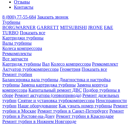
Отзывы
Контакты
8 (800) 77-55-684
Заказать звонок
Турбины
BORGWARNER
GARRETT
MITSUBISHI
JRONE
E&E
TURBO
Показать все
Картриджи турбины
Валы турбины
Колеса компрессора
Ремкомплекты
Все запчасти
Картридж турбины
Вал
Колесо компрессора
Ремкомплект
Актуатор турбокомпрессора
Геометрия
Показать все
Ремонт турбин
Балансировка вала турбины
Диагностика и настройка
турбины
Замена картриджа турбины
Замена корпуса
компрессора
Капитальный ремонт ДВС
Подбор турбины в
сборе
Ремонт актуатора (сервопривода)
Ремонт дизельных
турбин
Снятие и установка турбокомпрессора
Неисправности
турбин
Наше оборудование
Как узнать номер турбины
Ремонт
турбин в Москве
Ремонт турбин в Санкт-Петербурге
Ремонт
турбин в Ростове-на-Дону
Ремонт турбин в Краснодаре
Ремонт турбин в Нижнем Новгороде