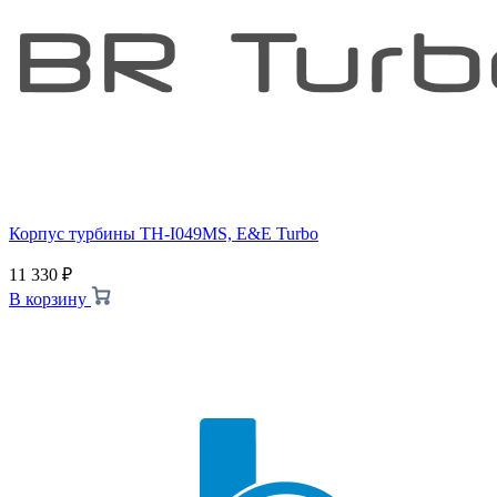
Корпус турбины TH-I049MS, E&E Turbo
11 330
₽
В корзину