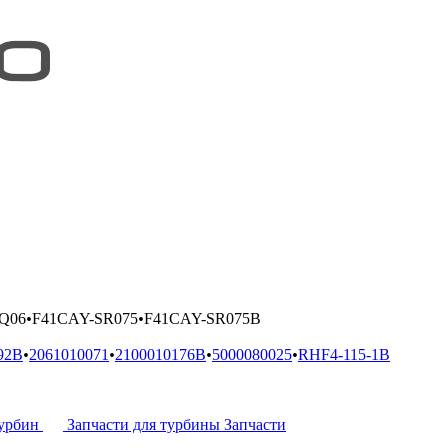
Q06
•
F41CAY-SR075
•
F41CAY-SR075B
92B
•
2061010071
•
2100010176B
•
5000080025
•
RHF4-115-1B
урбин
Запчасти для турбины
Запчасти