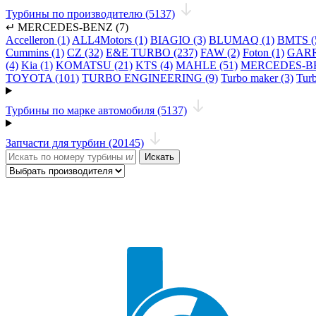
Турбины по производителю (5137)
↵
MERCEDES-BENZ (7)
Accelleron (1)
ALL4Motors (1)
BIAGIO (3)
BLUMAQ (1)
BMTS (
Cummins (1)
CZ (32)
E&E TURBO (237)
FAW (2)
Foton (1)
GARR
(4)
Kia (1)
KOMATSU (21)
KTS (4)
MAHLE (51)
MERCEDES-BE
TOYOTA (101)
TURBO ENGINEERING (9)
Turbo maker (3)
Turb
Турбины по марке автомобиля (5137)
Запчасти для турбин (20145)
Искать