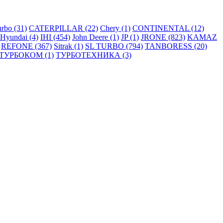
rbo (31)
CATERPILLAR (22)
Chery (1)
CONTINENTAL (12)
Hyundai (4)
IHI (454)
John Deere (1)
JP (1)
JRONE (823)
KAMAZ
REFONE (367)
Sitrak (1)
SL TURBO (794)
TANBORESS (20)
ТУРБОКОМ (1)
ТУРБОТЕХНИКА (3)