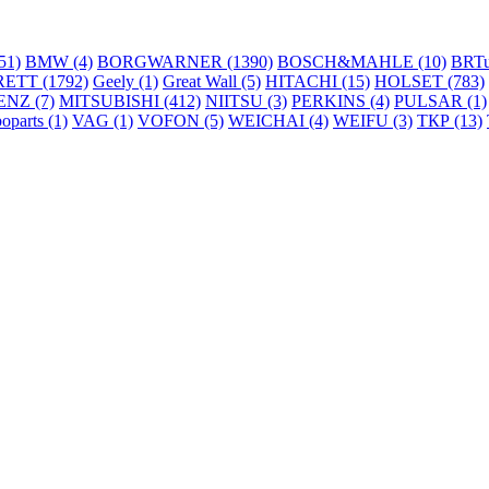
51)
BMW (4)
BORGWARNER (1390)
BOSCH&MAHLE (10)
BRTu
ETT (1792)
Geely (1)
Great Wall (5)
HITACHI (15)
HOLSET (783)
NZ (7)
MITSUBISHI (412)
NIITSU (3)
PERKINS (4)
PULSAR (1)
oparts (1)
VAG (1)
VOFON (5)
WEICHAI (4)
WEIFU (3)
ТКР (13)