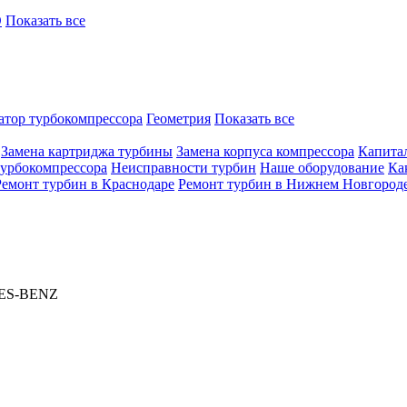
O
Показать все
атор турбокомпрессора
Геометрия
Показать все
Замена картриджа турбины
Замена корпуса компрессора
Капита
турбокомпрессора
Неисправности турбин
Наше оборудование
Ка
Ремонт турбин в Краснодаре
Ремонт турбин в Нижнем Новгород
ES-BENZ