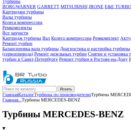
Турбины
BORGWARNER
GARRETT
MITSUBISHI
JRONE
E&E TURB
Картриджи турбины
Валы турбины
Колеса компрессора
Ремкомплекты
Все запчасти
Картридж турбины
Вал
Колесо компрессора
Ремкомплект
Акту
Ремонт турбин
Балансировка вала турбины
Диагностика и настройка турбины
(сервопривода)
Ремонт дизельных турбин
Снятие и установка 
турбин в Санкт-Петербурге
Ремонт турбин в Ростове-на-Дону
Искать
Главная
Каталог
Турбины по производителю
Турбины MERCED
Главная
...
Турбины MERCEDES-BENZ
Турбины MERCEDES-BENZ