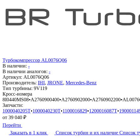
Турбокомпрессор AL0076Q06
В наличии:
-
В наличии аналогов:
-
Артикул:
AL0076Q06
Производитель:
IHI
,
JRONE
,
Mercedes-Benz
Тип турбины:
9V119
Кросс-номера
8I0440MS08
•
A2760900400
•
A2760902000
•
A2760902200
•
AL0076
Запчасти:
1000040205T
•
1000040230T
•
1100016829
•
1200016087T
•
19000114
от
39 040
₽
Перейти
Заказать в 1 клик
Список турбин и их наличие
Список т