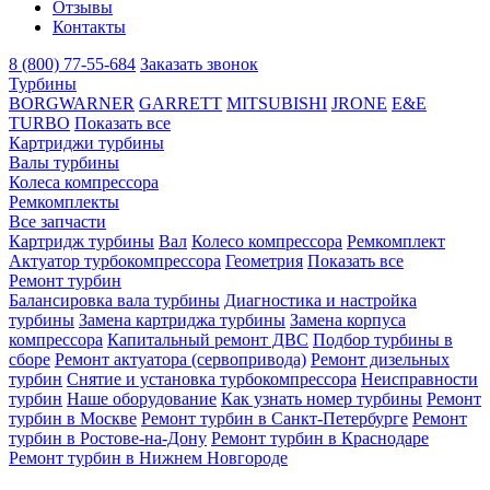
Отзывы
Контакты
8 (800) 77-55-684
Заказать звонок
Турбины
BORGWARNER
GARRETT
MITSUBISHI
JRONE
E&E
TURBO
Показать все
Картриджи турбины
Валы турбины
Колеса компрессора
Ремкомплекты
Все запчасти
Картридж турбины
Вал
Колесо компрессора
Ремкомплект
Актуатор турбокомпрессора
Геометрия
Показать все
Ремонт турбин
Балансировка вала турбины
Диагностика и настройка
турбины
Замена картриджа турбины
Замена корпуса
компрессора
Капитальный ремонт ДВС
Подбор турбины в
сборе
Ремонт актуатора (сервопривода)
Ремонт дизельных
турбин
Снятие и установка турбокомпрессора
Неисправности
турбин
Наше оборудование
Как узнать номер турбины
Ремонт
турбин в Москве
Ремонт турбин в Санкт-Петербурге
Ремонт
турбин в Ростове-на-Дону
Ремонт турбин в Краснодаре
Ремонт турбин в Нижнем Новгороде