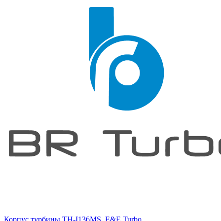
Корпус турбины TH-I136MS, E&E Turbo