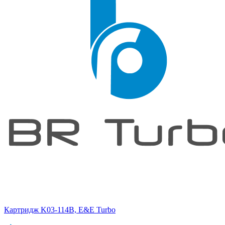
Картридж K03-114B, E&E Turbo