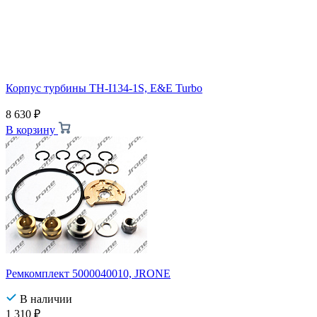
Корпус турбины TH-I134-1S, E&E Turbo
8 630
₽
В корзину
Ремкомплект 5000040010, JRONE
В наличии
1 310
₽