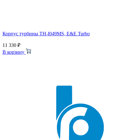
Корпус турбины TH-I049MS, E&E Turbo
11 330
₽
В корзину