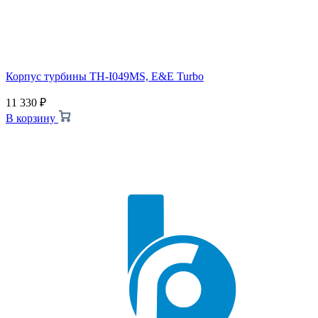
Корпус турбины TH-I049MS, E&E Turbo
11 330
₽
В корзину