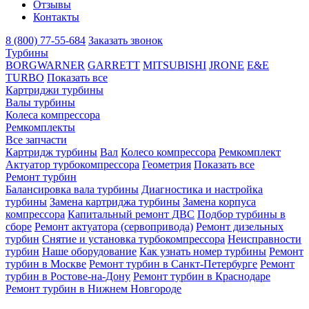
Отзывы
Контакты
8 (800) 77-55-684
Заказать звонок
Турбины
BORGWARNER
GARRETT
MITSUBISHI
JRONE
E&E
TURBO
Показать все
Картриджи турбины
Валы турбины
Колеса компрессора
Ремкомплекты
Все запчасти
Картридж турбины
Вал
Колесо компрессора
Ремкомплект
Актуатор турбокомпрессора
Геометрия
Показать все
Ремонт турбин
Балансировка вала турбины
Диагностика и настройка
турбины
Замена картриджа турбины
Замена корпуса
компрессора
Капитальный ремонт ДВС
Подбор турбины в
сборе
Ремонт актуатора (сервопривода)
Ремонт дизельных
турбин
Снятие и установка турбокомпрессора
Неисправности
турбин
Наше оборудование
Как узнать номер турбины
Ремонт
турбин в Москве
Ремонт турбин в Санкт-Петербурге
Ремонт
турбин в Ростове-на-Дону
Ремонт турбин в Краснодаре
Ремонт турбин в Нижнем Новгороде