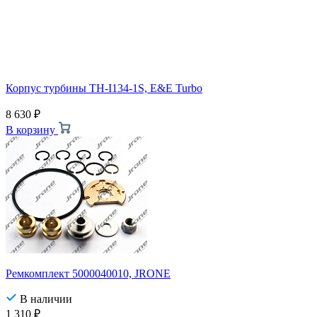
Корпус турбины TH-I134-1S, E&E Turbo
8 630
₽
В корзину
Ремкомплект 5000040010, JRONE
В наличии
1 310
₽