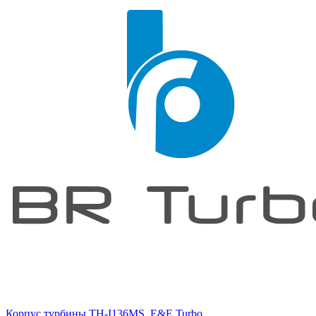
Корпус турбины TH-I136MS, E&E Turbo