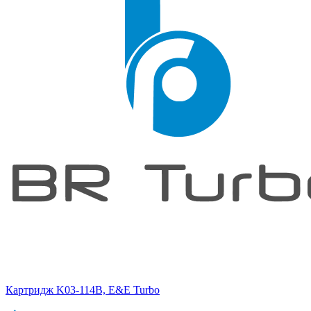
Картридж K03-114B, E&E Turbo